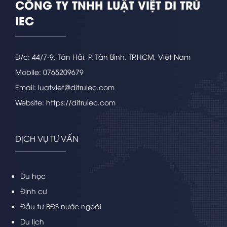
CÔNG TY TNHH LUẬT VIỆT DI TRÚ
IEC
Đ/c: 44/7-9, Tân Hải, P. Tân Bình, TP.HCM, Việt Nam
Mobile: 0765209679
Email: luatviet@ditruiec.com
Website: https://ditruiec.com
DỊCH VỤ TƯ VẤN
Du học
Định cư
Đầu tư BĐS nước ngoài
Du lịch