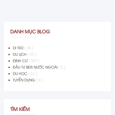
DANH MỤC BLOG
DI TRÚ
( 38 )
DU LỊCH
( 32 )
ĐỊNH CƯ
( 307 )
ĐẦU TƯ BĐS NƯỚC NGOÀI
( 2 )
DU HỌC
( 51 )
TUYỂN DỤNG
( 3 )
TÌM KIẾM