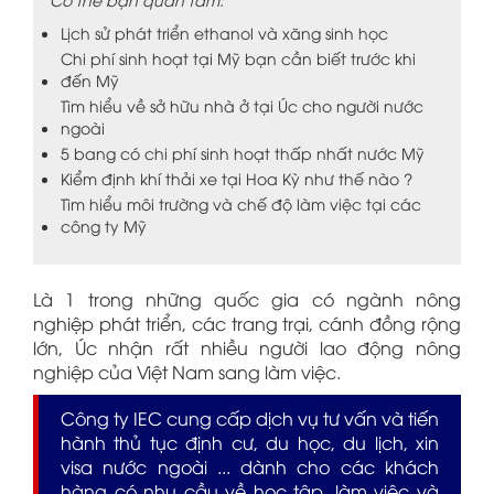
Lịch sử phát triển ethanol và xăng sinh học
Chi phí sinh hoạt tại Mỹ bạn cần biết trước khi
đến Mỹ
Tìm hiểu về sở hữu nhà ở tại Úc cho người nước
ngoài
5 bang có chi phí sinh hoạt thấp nhất nước Mỹ
Kiểm định khí thải xe tại Hoa Kỳ như thế nào ?
Tìm hiểu môi trường và chế độ làm việc tại các
công ty Mỹ
Là 1 trong những quốc gia có ngành nông
nghiệp phát triển, các trang trại, cánh đồng rộng
lớn, Úc nhận rất nhiều người lao động nông
nghiệp của Việt Nam sang làm việc.
Công ty IEC cung cấp dịch vụ tư vấn và tiến
hành thủ tục định cư, du học, du lịch, xin
visa nước ngoài ... dành cho các khách
hàng có nhu cầu về học tập, làm việc và