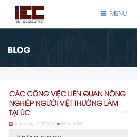
MENU
BLOG
CÁC CÔNG VIỆC LIÊN QUAN NÔNG
NGHIỆP NGƯỜI VIỆT THƯỜNG LÀM
TẠI ÚC
Ngày đăng: 15-09-2024
Đã xem: 509
Có thể bạn quan tâm: