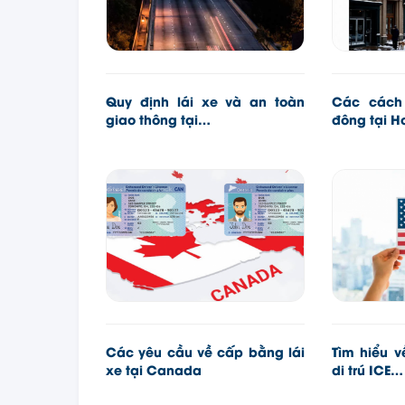
Quy định lái xe và an toàn
Các cách
giao thông tại…
đông tại H
Các yêu cầu về cấp bằng lái
Tìm hiểu 
xe tại Canada
di trú ICE…