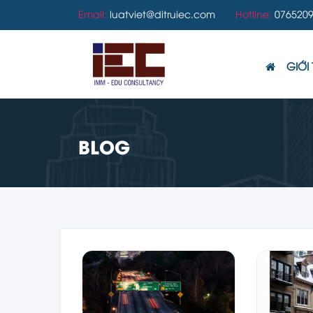
Email:
luatviet@ditruiec.com
Hotline:
0765209
GIỚI 
BLOG