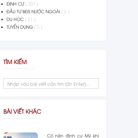
ĐỊNH CƯ
( 307 )
ĐẦU TƯ BĐS NƯỚC NGOÀI
( 2 )
DU HỌC
( 51 )
TUYỂN DỤNG
( 3 )
TÌM KIẾM
BÀI VIẾT KHÁC
Có nên định cư Mỹ khi