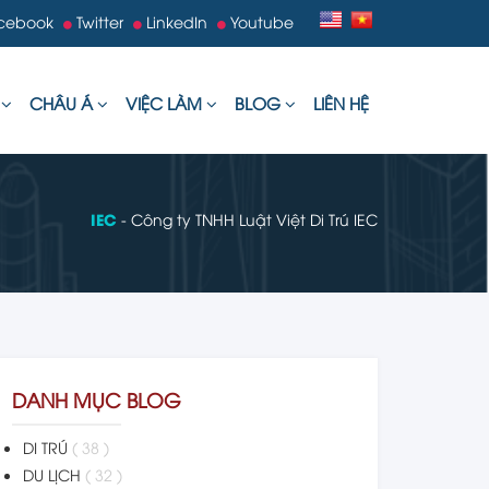
cebook
Twitter
LinkedIn
Youtube
U
CHÂU Á
VIỆC LÀM
BLOG
LIÊN HỆ
IEC
- Công ty TNHH Luật Việt Di Trú IEC
DANH MỤC BLOG
DI TRÚ
( 38 )
DU LỊCH
( 32 )