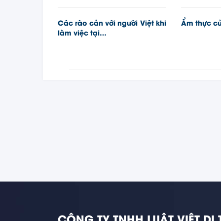
Các rào cản với người Việt khi
Ẩm thực c
làm việc tại…
CÔNG TY TNHH LUẬT VIỆT DI 