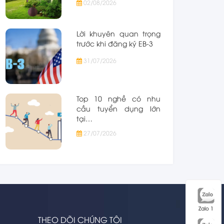
02/08/2026
Lời khuyên quan trọng
trước khi đăng ký EB-3
31/07/2026
Top 10 nghề có nhu
cầu tuyển dụng lớn
tại…
27/07/2026
Zalo 1
THEO DÕI CHÚNG TÔI