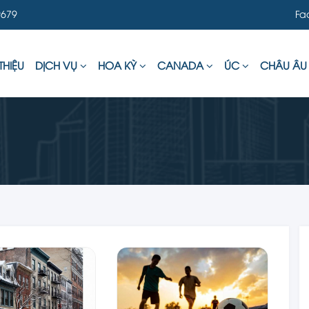
679
Fa
THIỆU
DỊCH VỤ
HOA KỲ
CANADA
ÚC
CHÂU Â