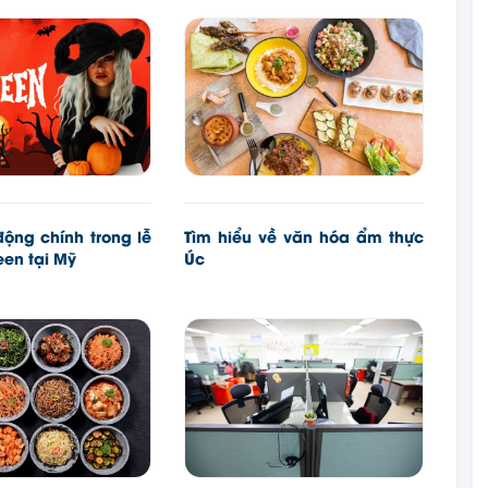
ộng chính trong lễ
Tìm hiểu về văn hóa ẩm thực
een tại Mỹ
Úc