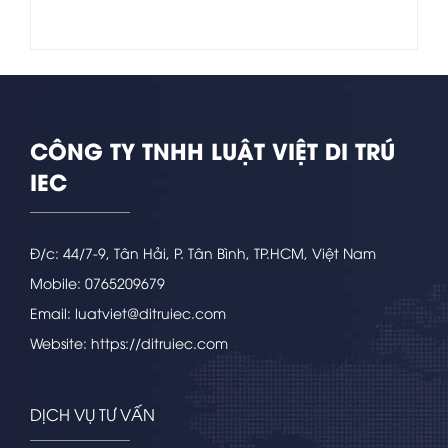
CÔNG TY TNHH LUẬT VIỆT DI TRÚ
IEC
Đ/c: 44/7-9, Tân Hải, P. Tân Bình, TP.HCM, Việt Nam
Mobile: 0765209679
Email: luatviet@ditruiec.com
Website: https://ditruiec.com
DỊCH VỤ TƯ VẤN