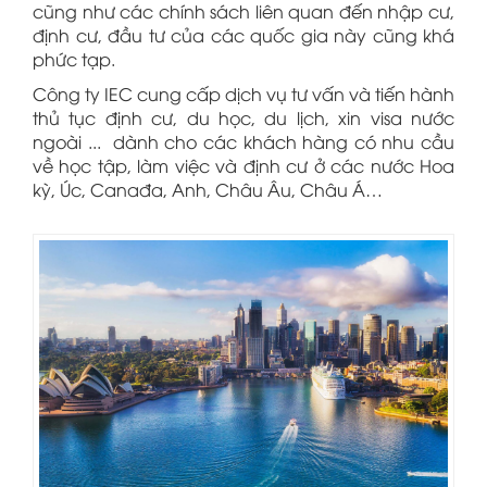
cũng như các chính sách liên quan đến nhập cư,
định cư, đầu tư của các quốc gia này cũng khá
phức tạp.
Công ty IEC cung cấp dịch vụ tư vấn và tiến hành
thủ tục định cư, du học, du lịch, xin visa nước
ngoài ... dành cho các khách hàng có nhu cầu
về học tập, làm việc và định cư ở các nước Hoa
kỳ, Úc, Canađa, Anh, Châu Âu, Châu Á…