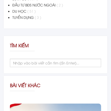
ĐẦU TƯ BĐS NƯỚC NGOÀI
( 2 )
DU HỌC
( 51 )
TUYỂN DỤNG
( 3 )
TÌM KIẾM
BÀI VIẾT KHÁC