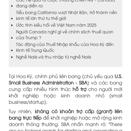
đang diễn ra
Tiểu bang California vượt Nhật Bản, trở thành nền
kinh tế lớn thứ tư thế giới
Ước tính kiều hối về Việt Nam năm 2025
Người Canada nghĩ gì về chính sách thuế quan
của Trump ?
Tác động của Thuế Nhập khẩu của Hoa Kỳ đến
Kinh tế Trung Quốc
Nghề Nails và thu nhập từ nghề Nails
Tại Hoa Kỳ, chính phủ liên bang (chủ yếu qua
U.S.
Small Business Administration - SBA
) và các bang
cung cấp nhiều hình thức
hỗ trợ
cho người mới
khởi nghiệp hoặc kinh doanh nhỏ (small
business/startup).
Tuy nhiên,
không có khoản trợ cấp (grant) liên
bang trực tiếp
để khởi nghiệp hoặc mở rộng kinh
doanh thông thường. SBA nhấn mạnh rõ: "There
are no federal grants for starting and expanding a