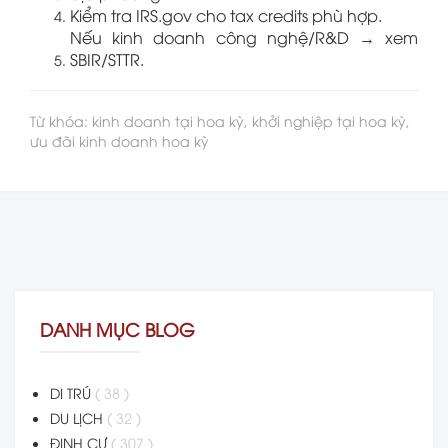
Kiểm tra IRS.gov cho tax credits phù hợp.
Nếu kinh doanh công nghệ/R&D → xem
SBIR/STTR.
Từ khóa: kinh doanh tại hoa kỳ, khởi nghiệp tại hoa kỳ,
ưu đãi kinh doanh hoa kỳ
DANH MỤC BLOG
DI TRÚ
( 38 )
DU LỊCH
( 32 )
ĐỊNH CƯ
( 307 )