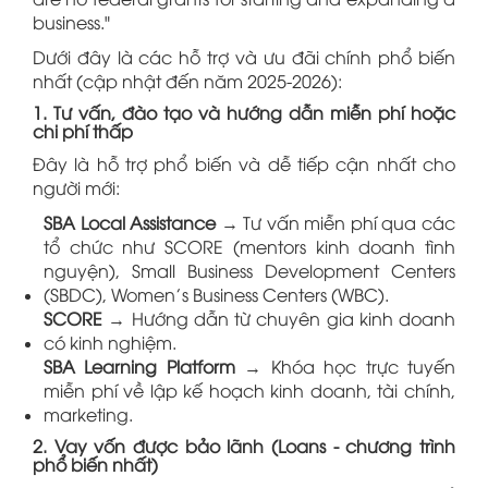
business."
Dưới đây là các hỗ trợ và ưu đãi chính phổ biến
nhất (cập nhật đến năm 2025-2026):
1. Tư vấn, đào tạo và hướng dẫn miễn phí hoặc
chi phí thấp
Đây là hỗ trợ phổ biến và dễ tiếp cận nhất cho
người mới:
SBA Local Assistance
→ Tư vấn miễn phí qua các
tổ chức như SCORE (mentors kinh doanh tình
nguyện), Small Business Development Centers
(SBDC), Women's Business Centers (WBC).
SCORE
→ Hướng dẫn từ chuyên gia kinh doanh
có kinh nghiệm.
SBA Learning Platform
→ Khóa học trực tuyến
miễn phí về lập kế hoạch kinh doanh, tài chính,
marketing.
2. Vay vốn được bảo lãnh (Loans - chương trình
phổ biến nhất)