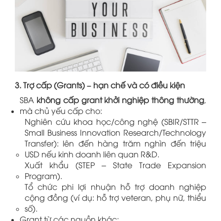
3. Trợ cấp (Grants) – hạn chế và có điều kiện
SBA
không cấp grant khởi nghiệp thông thường
,
mà chủ yếu cấp cho:
Nghiên cứu khoa học/công nghệ (SBIR/STTR –
Small Business Innovation Research/Technology
Transfer): lên đến hàng trăm nghìn đến triệu
USD nếu kinh doanh liên quan R&D.
Xuất khẩu (STEP – State Trade Expansion
Program).
Tổ chức phi lợi nhuận hỗ trợ doanh nghiệp
cộng đồng (ví dụ: hỗ trợ veteran, phụ nữ, thiểu
số).
Grant từ các nguồn khác: