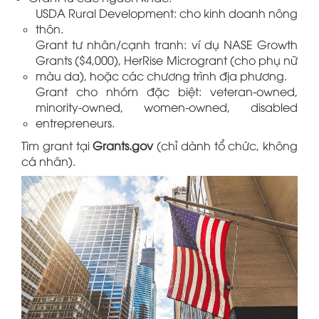
USDA Rural Development: cho kinh doanh nông
thôn.
Grant tư nhân/cạnh tranh: ví dụ NASE Growth
Grants ($4,000), HerRise Microgrant (cho phụ nữ
màu da), hoặc các chương trình địa phương.
Grant cho nhóm đặc biệt: veteran-owned,
minority-owned, women-owned, disabled
entrepreneurs.
Tìm grant tại
Grants.gov
(chỉ dành tổ chức, không
cá nhân).