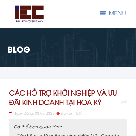
MENU
BLOG
CÁC HỖ TRỢ KHỞI NGHIỆP VÀ ƯU
ĐÃI KINH DOANH TẠI HOA KỲ
Ngày đăng: 03-03-2026
Đã xem: 569
Có thể bạn quan tâm:
Các hệ quả từ cuộc thương chiến Mỹ - Canada