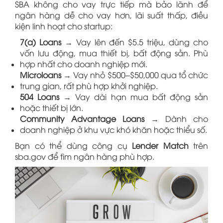
SBA không cho vay trực tiếp mà bảo lãnh để
ngân hàng dễ cho vay hơn, lãi suất thấp, điều
kiện linh hoạt cho startup:
7(a) Loans
→ Vay lên đến $5.5 triệu, dùng cho
vốn lưu động, mua thiết bị, bất động sản. Phù
hợp nhất cho doanh nghiệp mới.
Microloans
→ Vay nhỏ $500–$50,000 qua tổ chức
trung gian, rất phù hợp khởi nghiệp.
504 Loans
→ Vay dài hạn mua bất động sản
hoặc thiết bị lớn.
Community Advantage Loans
→ Dành cho
doanh nghiệp ở khu vực khó khăn hoặc thiểu số.
Bạn có thể dùng công cụ
Lender Match
trên
sba.gov để tìm ngân hàng phù hợp.