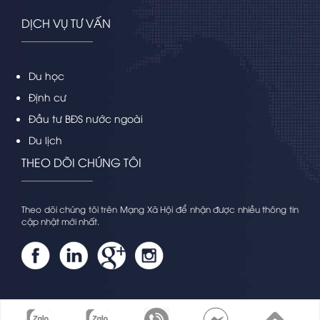
DỊCH VỤ TƯ VẤN
Du học
Định cư
Đầu tư BĐS nước ngoài
Du lịch
THEO DÕI CHÚNG TÔI
Theo dõi chúng tôi trên Mạng Xã Hội để nhận được nhiều thông tin
cập nhật mới nhất.