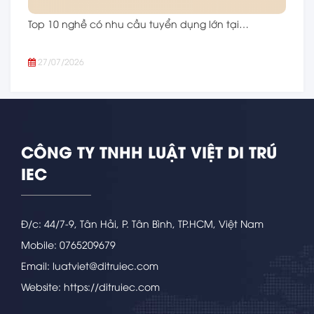
Top 10 nghề có nhu cầu tuyển dụng lớn tại…
27/07/2026
CÔNG TY TNHH LUẬT VIỆT DI TRÚ
IEC
Đ/c: 44/7-9, Tân Hải, P. Tân Bình, TP.HCM, Việt Nam
Mobile: 0765209679
Email: luatviet@ditruiec.com
Website: https://ditruiec.com