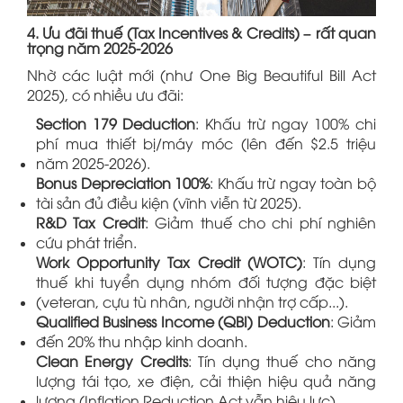
4. Ưu đãi thuế (Tax Incentives & Credits) – rất quan
trọng năm 2025-2026
Nhờ các luật mới (như One Big Beautiful Bill Act
2025), có nhiều ưu đãi:
Section 179 Deduction
: Khấu trừ ngay 100% chi
phí mua thiết bị/máy móc (lên đến $2.5 triệu
năm 2025-2026).
Bonus Depreciation 100%
: Khấu trừ ngay toàn bộ
tài sản đủ điều kiện (vĩnh viễn từ 2025).
R&D Tax Credit
: Giảm thuế cho chi phí nghiên
cứu phát triển.
Work Opportunity Tax Credit (WOTC)
: Tín dụng
thuế khi tuyển dụng nhóm đối tượng đặc biệt
(veteran, cựu tù nhân, người nhận trợ cấp...).
Qualified Business Income (QBI) Deduction
: Giảm
đến 20% thu nhập kinh doanh.
Clean Energy Credits
: Tín dụng thuế cho năng
lượng tái tạo, xe điện, cải thiện hiệu quả năng
lượng (Inflation Reduction Act vẫn hiệu lực).