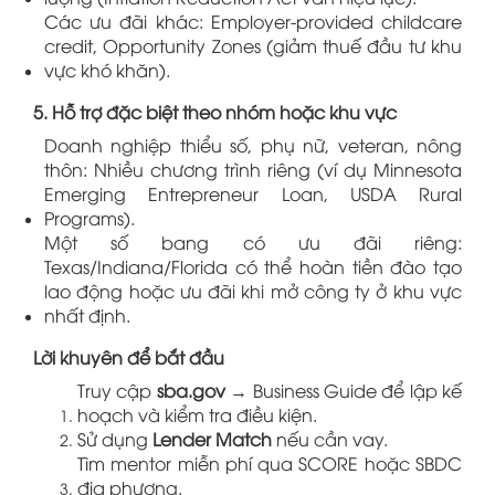
Các ưu đãi khác: Employer-provided childcare
credit, Opportunity Zones (giảm thuế đầu tư khu
vực khó khăn).
5. Hỗ trợ đặc biệt theo nhóm hoặc khu vực
Doanh nghiệp thiểu số, phụ nữ, veteran, nông
thôn: Nhiều chương trình riêng (ví dụ Minnesota
Emerging Entrepreneur Loan, USDA Rural
Programs).
Một số bang có ưu đãi riêng:
Texas/Indiana/Florida có thể hoàn tiền đào tạo
lao động hoặc ưu đãi khi mở công ty ở khu vực
nhất định.
Lời khuyên để bắt đầu
Truy cập
sba.gov
→ Business Guide để lập kế
hoạch và kiểm tra điều kiện.
Sử dụng
Lender Match
nếu cần vay.
Tìm mentor miễn phí qua SCORE hoặc SBDC
địa phương.