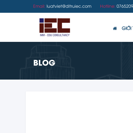
Email:
luatviet@ditruiec.com
Hotline:
0765209
GIỚI 
BLOG