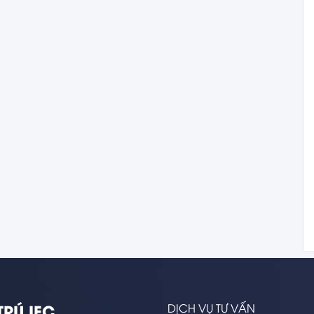
TRÚ IEC
DỊCH VỤ TƯ VẤN