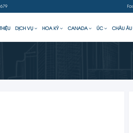
679
Fa
THIỆU
DỊCH VỤ
HOA KỲ
CANADA
ÚC
CHÂU Â