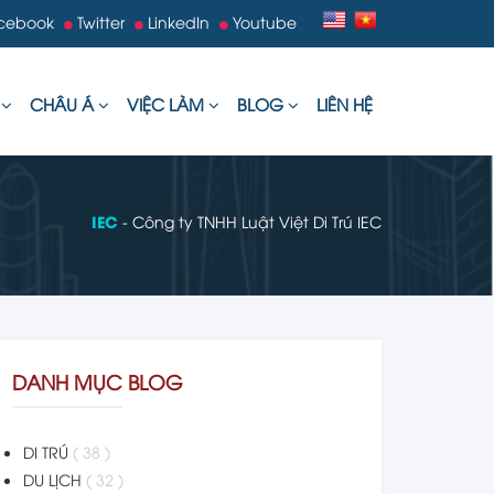
cebook
Twitter
LinkedIn
Youtube
U
CHÂU Á
VIỆC LÀM
BLOG
LIÊN HỆ
IEC
- Công ty TNHH Luật Việt Di Trú IEC
DANH MỤC BLOG
DI TRÚ
( 38 )
DU LỊCH
( 32 )