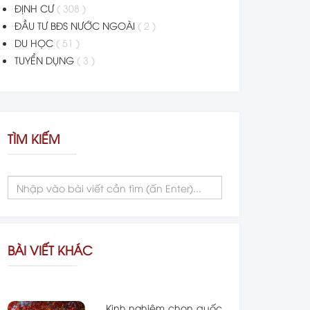
ĐỊNH CƯ
( 308 )
ĐẦU TƯ BĐS NƯỚC NGOÀI
( 2 )
DU HỌC
( 51 )
TUYỂN DỤNG
( 3 )
TÌM KIẾM
BÀI VIẾT KHÁC
Kinh nghiệm chọn quốc