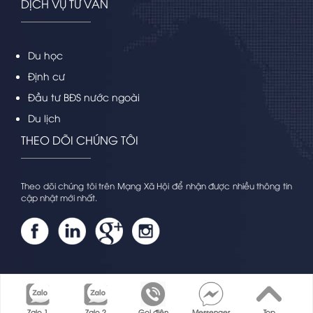
DỊCH VỤ TƯ VẤN
Du học
Định cư
Đầu tư BĐS nước ngoài
Du lịch
THEO DÕI CHÚNG TÔI
Theo dõi chúng tôi trên Mạng Xã Hội để nhận được nhiều thông tin
cập nhật mới nhất.
Copyright by Ditruiec.com | Designed by
Raccoon.vn
Zalo 1
Zalo 2
Gọi điện
Messenger
Top