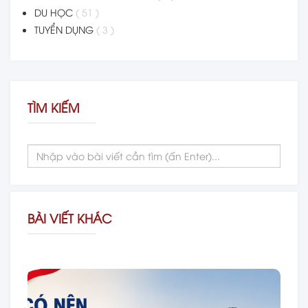
DU HỌC
( 51 )
TUYỂN DỤNG
( 3 )
TÌM KIẾM
BÀI VIẾT KHÁC