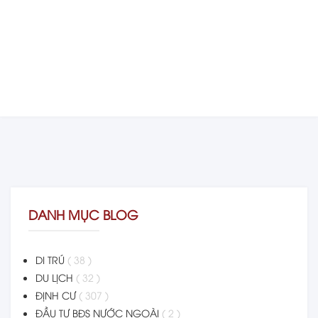
DANH MỤC BLOG
DI TRÚ
( 38 )
DU LỊCH
( 32 )
ĐỊNH CƯ
( 307 )
ĐẦU TƯ BĐS NƯỚC NGOÀI
( 2 )