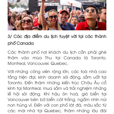
3/ Các địa điểm du lịch tuyệt vời tại các thành
phố Canada
Các thành phố nơi khách du lịch cần phải ghé
thăm vào mùa Thu tại Canada là Toronto,
Montreal, Vancouver, Quebec.
Với những công viên rộng lớn, các toà nhà cao
tầng hiện đại, kinh doanh sôi động, sầm uất tại
Toronto. Đến thăm những kiến trúc Châu Âu cổ
kính tại Montreal, mua sắm và trải nghiệm những
lễ hội sôi động. Khí hậu ôn hoà, gió biển tại
Vancouver bên bờ biển cát trắng, ngắm nhìn núi
non hùng vĩ. Đến với con phố lát đá, màu sắc từ
các mái nhà tại Quebec, thăm những lâu đài