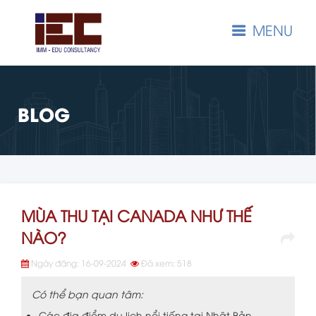
MENU
BLOG
MÙA THU TẠI CANADA NHƯ THẾ
NÀO?
Ngày đăng: 16-09-2024
Đã xem: 518
Có thể bạn quan tâm:
Các địa điểm du lịch nổi tiếng tại Nhật Bản