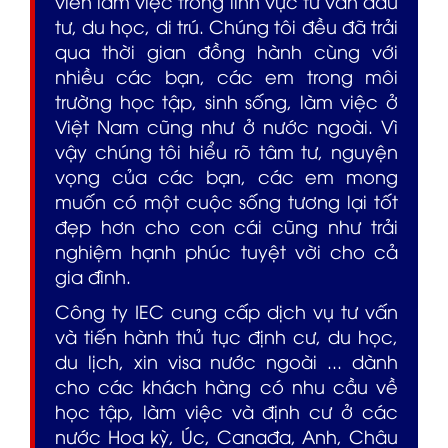
viên làm việc trong lĩnh vực tư vấn đầu
tư, du học, di trú. Chúng tôi đều đã trải
qua thời gian đồng hành cùng với
nhiều các bạn, các em trong môi
trường học tập, sinh sống, làm việc ở
Việt Nam cũng như ở nước ngoài. Vì
vậy chúng tôi hiểu rõ tâm tư, nguyện
vọng của các bạn, các em mong
muốn có một cuộc sống tương lại tốt
đẹp hơn cho con cái cũng như trải
nghiệm hạnh phúc tuyệt vời cho cả
gia đình.
Công ty IEC cung cấp dịch vụ tư vấn
và tiến hành thủ tục định cư, du học,
du lịch, xin visa nước ngoài ... dành
cho các khách hàng có nhu cầu về
học tập, làm việc và định cư ở các
nước Hoa kỳ, Úc, Canađa, Anh, Châu