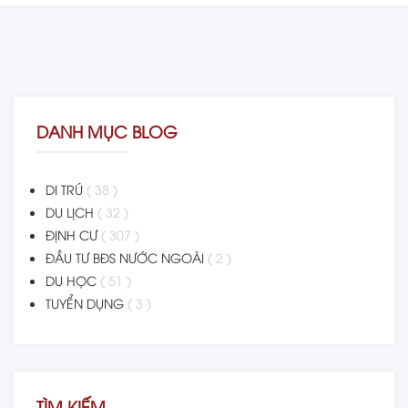
DANH MỤC BLOG
DI TRÚ
( 38 )
DU LỊCH
( 32 )
ĐỊNH CƯ
( 307 )
ĐẦU TƯ BĐS NƯỚC NGOÀI
( 2 )
DU HỌC
( 51 )
TUYỂN DỤNG
( 3 )
TÌM KIẾM