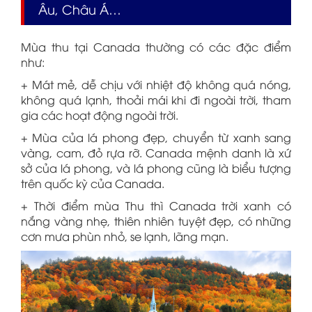
Âu, Châu Á…
Mùa thu tại Canada thường có các đặc điểm
như:
+ Mát mẻ, dễ chịu với nhiệt độ không quá nóng,
không quá lạnh, thoải mái khi đi ngoài trời, tham
gia các hoạt động ngoài trời.
+ Mùa của lá phong đẹp, chuyển từ xanh sang
vàng, cam, đỏ rựa rỡ. Canada mệnh danh là xứ
sở của lá phong, và lá phong cũng là biểu tượng
trên quốc kỳ của Canada.
+ Thời điểm mùa Thu thì Canada trời xanh có
nắng vàng nhẹ, thiên nhiên tuyệt đẹp, có những
cơn mưa phùn nhỏ, se lạnh, lãng mạn.