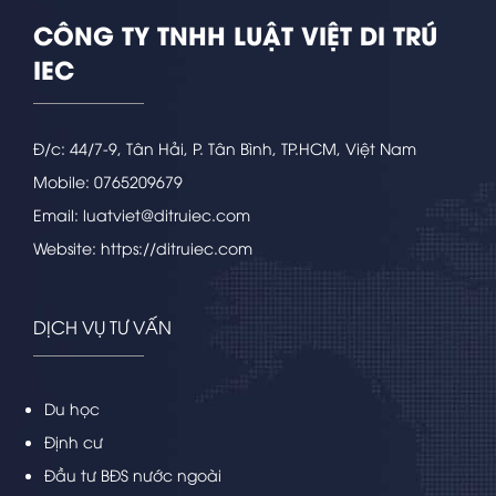
CÔNG TY TNHH LUẬT VIỆT DI TRÚ
IEC
Đ/c: 44/7-9, Tân Hải, P. Tân Bình, TP.HCM, Việt Nam
Mobile: 0765209679
Email: luatviet@ditruiec.com
Website: https://ditruiec.com
DỊCH VỤ TƯ VẤN
Du học
Định cư
Đầu tư BĐS nước ngoài