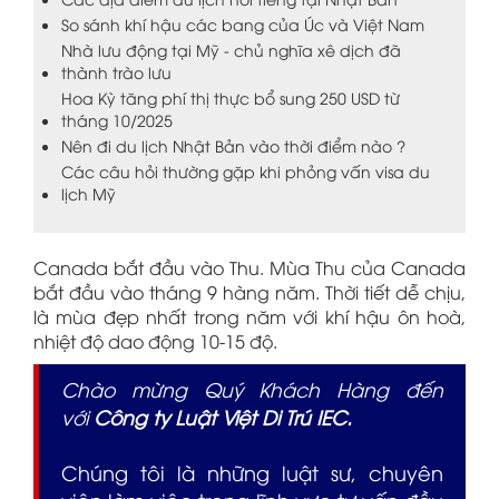
So sánh khí hậu các bang của Úc và Việt Nam
Nhà lưu động tại Mỹ - chủ nghĩa xê dịch đã
thành trào lưu
Hoa Kỳ tăng phí thị thực bổ sung 250 USD từ
tháng 10/2025
Nên đi du lịch Nhật Bản vào thời điểm nào ?
Các câu hỏi thường gặp khi phỏng vấn visa du
lịch Mỹ
Canada bắt đầu vào Thu. Mùa Thu của Canada
bắt đầu vào tháng 9 hàng năm. Thời tiết dễ chịu,
là mùa đẹp nhất trong năm với khí hậu ôn hoà,
nhiệt độ dao động 10-15 độ.
Chào mừng Quý Khách Hàng đến
với
Công ty Luật Việt Di Trú IEC.
Chúng tôi là những luật sư, chuyên