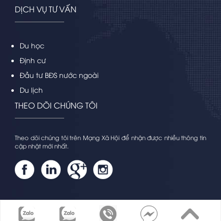
DỊCH VỤ TƯ VẤN
Du học
Định cư
Đầu tư BĐS nước ngoài
Du lịch
THEO DÕI CHÚNG TÔI
Theo dõi chúng tôi trên Mạng Xã Hội để nhận được nhiều thông tin
cập nhật mới nhất.
Copyright by Ditruiec.com | Designed by
Raccoon.vn