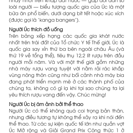
loài người — biểu tượng quốc gia của Úc là một
bữa ăn phổ biến, dưới dạng bít tết hoặc xúc xích
(được gọi là 'kanga bangers').
Người Úc thích đồ uống
Trên bảng xếp hạng các quốc gia khát nước
nhất trên trái đất của Tổ chức Y tế Thế giới, Úc là
quốc gia say xỉn thứ ba bên ngoài châu Âu (và
thứ 19 về tổng thể), tiêu thụ 12,2 lít rượu trên đầu
người mỗi năm. Và với một thế giới gồm những
nhà máy rượu vang tuyệt vời nằm rải rác khắp
vùng nông thôn cũng như bối cảnh nhà máy bia
đang phát triển mạnh mẽ ở các thành phố của
chúng ta, không có gì lạ khi tại sao chúng ta lại
yêu thích rượu vang đến vậy. Chúc mừng!
Người Úc bị ám ảnh bởi thể thao
Người Úc có thể không quá coi trọng bản thân,
nhưng điều tương tự không thể xảy ra khi nói đến
thể thao. Từ các sự kiện quốc tế lớn như quần vợt
Úc Mở rộng và Giải Grand Prix Công thức 1 ở