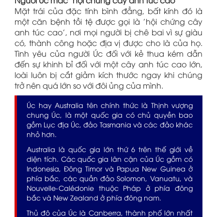
Mặt trái của đặc tính bình đẳng, bất kính đó là
một căn bệnh tồi tệ được gọi là 'hội chứng cây
anh túc cao', nơi mọi người bị chê bai vì sự giàu
có, thành công hoặc địa vị được cho là của họ.
Tình yêu của người Úc đối với kẻ thua kém dẫn
đến sự khinh bỉ đối với một cây anh túc cao lớn,
loài luôn bị cắt giảm kích thước ngay khi chúng
trở nên quá lớn so với đôi ủng của mình.
Úc hay Australia tên chính thức là Thịnh vượng
chung Úc, là một quốc gia có chủ quyền bao
gồm Lục địa Úc, đảo Tasmania và các đảo khác
nhỏ hơn.
Australia
là quốc gia lớn thứ 6 trên thế giới về
diện tích. Các quốc gia lân cận của Úc gồm có
Indonesia, Đông Timor và Papua New Guinea ở
phía bắc, các quần đảo Solomon, Vanuatu, và
Nouvelle-Calédonie thuộc Pháp ở phía đông
bắc và New Zealand ở phía đông nam.
Thủ đô của Úc là Canberra, thành phố lớn nhất