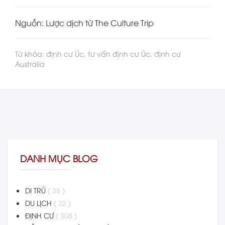
Nguồn: Lược dịch từ The Culture Trip
Từ khóa: định cư Úc, tư vấn định cư Úc, định cư
Australia
DANH MỤC BLOG
DI TRÚ
( 38 )
DU LỊCH
( 32 )
ĐỊNH CƯ
( 308 )