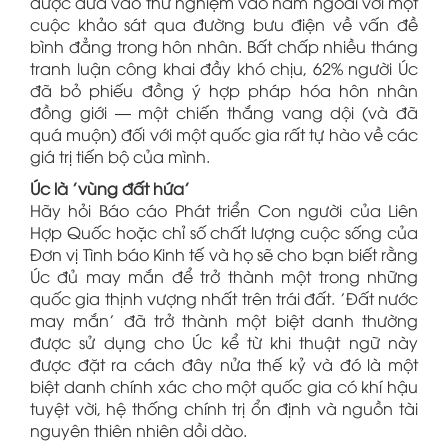
được đưa vào thử nghiệm vào năm ngoái với một
cuộc khảo sát qua đường bưu điện về vấn đề
bình đẳng trong hôn nhân. Bất chấp nhiều tháng
tranh luận công khai đầy khó chịu, 62% người Úc
đã bỏ phiếu đồng ý hợp pháp hóa hôn nhân
đồng giới — một chiến thắng vang dội (và đã
quá muộn) đối với một quốc gia rất tự hào về các
giá trị tiến bộ của mình.
Úc là 'vùng đất hứa'
Hãy hỏi Báo cáo Phát triển Con người của Liên
Hợp Quốc hoặc chỉ số chất lượng cuộc sống của
Đơn vị Tình báo Kinh tế và họ sẽ cho bạn biết rằng
Úc đủ may mắn để trở thành một trong những
quốc gia thịnh vượng nhất trên trái đất. 'Đất nước
may mắn' đã trở thành một biệt danh thường
được sử dụng cho Úc kể từ khi thuật ngữ này
được đặt ra cách đây nửa thế kỷ và đó là một
biệt danh chính xác cho một quốc gia có khí hậu
tuyệt vời, hệ thống chính trị ổn định và nguồn tài
nguyên thiên nhiên dồi dào.