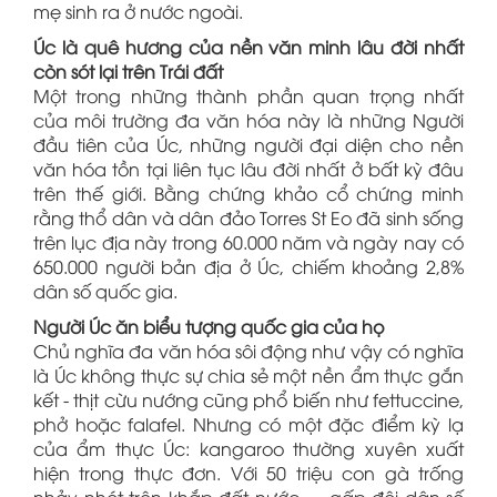
mẹ sinh ra ở nước ngoài.
Úc là quê hương của nền văn minh lâu đời nhất
còn sót lại trên Trái đất
Một trong những thành phần quan trọng nhất
của môi trường đa văn hóa này là những Người
đầu tiên của Úc, những người đại diện cho nền
văn hóa tồn tại liên tục lâu đời nhất ở bất kỳ đâu
trên thế giới. Bằng chứng khảo cổ chứng minh
rằng thổ dân và dân đảo Torres St Eo đã sinh sống
trên lục địa này trong 60.000 năm và ngày nay có
650.000 người bản địa ở Úc, chiếm khoảng 2,8%
dân số quốc gia.
Người Úc ăn biểu tượng quốc gia của họ
Chủ nghĩa đa văn hóa sôi động như vậy có nghĩa
là Úc không thực sự chia sẻ một nền ẩm thực gắn
kết - thịt cừu nướng cũng phổ biến như fettuccine,
phở hoặc falafel. Nhưng có một đặc điểm kỳ lạ
của ẩm thực Úc: kangaroo thường xuyên xuất
hiện trong thực đơn. Với 50 triệu con gà trống
nhảy nhót trên khắp đất nước — gấp đôi dân số