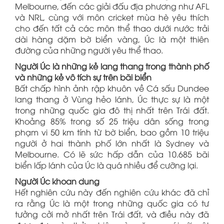
Melbourne, đến các giải đấu địa phương như AFL
và NRL, cùng với môn cricket mùa hè yêu thích
cho đến tất cả các môn thể thao dưới nước trải
dài hàng dặm bờ biển vàng, Úc là một thiên
đường của những người yêu thể thao.
Người Úc là những kẻ lang thang trong thành phố
và những kẻ vô tích sự trên bãi biển
Bất chấp hình ảnh rập khuôn về Cá sấu Dundee
lang thang ở Vùng hẻo lánh, Úc thực sự là một
trong những quốc gia đô thị nhất trên Trái đất.
Khoảng 85% trong số 25 triệu dân sống trong
phạm vi 50 km tính từ bờ biển, bao gồm 10 triệu
người ở hai thành phố lớn nhất là Sydney và
Melbourne. Có lẽ sức hấp dẫn của 10.685 bãi
biển lấp lánh của Úc là quá nhiều để cưỡng lại.
Người Úc khoan dung
Hết nghiên cứu này đến nghiên cứu khác đã chỉ
ra rằng Úc là một trong những quốc gia có tư
tưởng cởi mở nhất trên Trái đất, và điều này đã