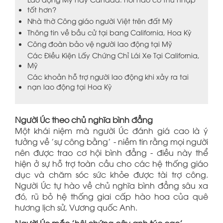
tốt hơn?
Nhà thờ Công giáo người Việt trên đất Mỹ
Thông tin về bầu cử tại bang California, Hoa Kỳ
Công đoàn bảo vệ người lao động tại Mỹ
Các Điều Kiện Lấy Chứng Chỉ Lái Xe Tại California,
Mỹ
Các khoản hỗ trợ người lao động khi xảy ra tai
nạn lao động tại Hoa Kỳ
Người Úc theo chủ nghĩa bình đẳng
Một khái niệm mà người Úc đánh giá cao là ý
tưởng về 'sự công bằng' - niềm tin rằng mọi người
nên được trao cơ hội bình đẳng - điều này thể
hiện ở sự hỗ trợ toàn cầu cho các hệ thống giáo
dục và chăm sóc sức khỏe được tài trợ công.
Người Úc tự hào về chủ nghĩa bình đẳng sâu xa
đó, rũ bỏ hệ thống giai cấp hào hoa của quê
hương lịch sử, Vương quốc Anh.
Người Úc mắc 'hội chứng cây anh túc cao'