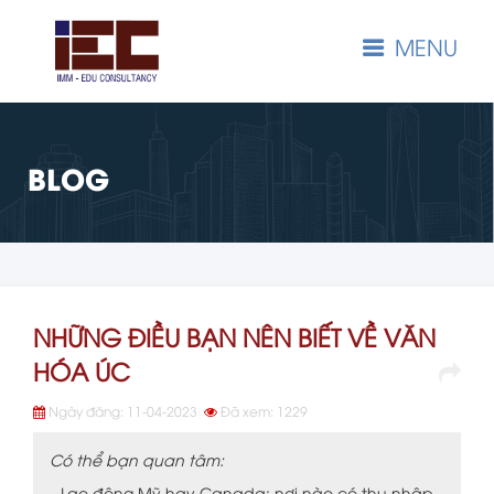
MENU
BLOG
NHỮNG ĐIỀU BẠN NÊN BIẾT VỀ VĂN
HÓA ÚC
Ngày đăng: 11-04-2023
Đã xem: 1229
Có thể bạn quan tâm:
Lao động Mỹ hay Canada: nơi nào có thu nhập