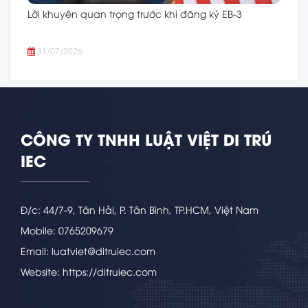
Lời khuyên quan trọng trước khi đăng ký EB-3
31/07/2026
CÔNG TY TNHH LUẬT VIỆT DI TRÚ
IEC
Đ/c: 44/7-9, Tân Hải, P. Tân Bình, TP.HCM, Việt Nam
Mobile: 0765209679
Email: luatviet@ditruiec.com
Website: https://ditruiec.com