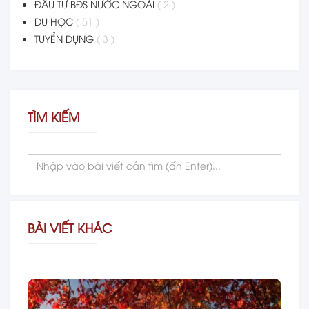
ĐẦU TƯ BĐS NƯỚC NGOÀI
( 2 )
DU HỌC
( 51 )
TUYỂN DỤNG
( 3 )
TÌM KIẾM
BÀI VIẾT KHÁC