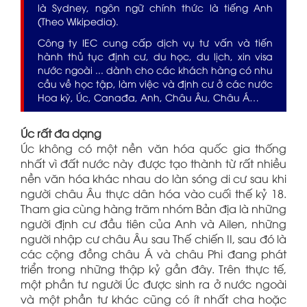
là Sydney, ngôn ngữ chính thức là tiếng Anh
(Theo Wikipedia).
Công ty IEC cung cấp dịch vụ tư vấn và tiến
hành thủ tục định cư, du học, du lịch, xin visa
nước ngoài ... dành cho các khách hàng có nhu
cầu về học tập, làm việc và định cư ở các nước
Hoa kỳ,
Úc
, Canađa, Anh, Châu Âu, Châu Á…
Úc rất đa dạng
Úc không có một nền văn hóa quốc gia thống
nhất vì đất nước này được tạo thành từ rất nhiều
nền văn hóa khác nhau do làn sóng di cư sau khi
người châu Âu thực dân hóa vào cuối thế kỷ 18.
Tham gia cùng hàng trăm nhóm Bản địa là những
người định cư đầu tiên của Anh và Ailen, những
người nhập cư châu Âu sau Thế chiến II, sau đó là
các cộng đồng châu Á và châu Phi đang phát
triển trong những thập kỷ gần đây. Trên thực tế,
một phần tư người Úc được sinh ra ở nước ngoài
và một phần tư khác cũng có ít nhất cha hoặc