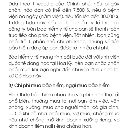
Dựa theo 1 website của Chính phủ, nếu bị gãy
chân, hóa đơn có thể đến 7,500 $, nếu ở bệnh
viện ba ngày (nằm viện), tiêu tốn lên đến 30.000 $.
Trường hợp này nếu có bảo hiểm y tế thì phía
công ty bán bảo hiểm y tế cho bạn sẽ thanh toán
trực tiếp cho phía bệnh viện. Tất nhiên, bạn cũng
phải trả 1 phần nhỏ chi phí khác, nhưng số tiền
bảo hiểm đã giúp bạn được rất nhiều chi phí.
Bảo hiểm y tế mang tính bắt buộc đối với sinh viên
quốc tế đang học tại Hoa Kỳ, nên bạn chắc chắn
phải mua khi bạn nghĩ đến chuyện đi du học tại
xứ Cờ Hoa này.
3/ Chi phí mua bảo hiểm, ngại mua bảo hiểm
Hình thức bảo hiểm nhân thọ và phi nhân thọ rất
phổ biến, thường mua tại nơi bạn làm việc, văn
phòng, xưởng, mua cho người thân, cả gia đình,
… Có khi cả nhà phải mua, vợ mua, chồng mua
nếu như chồng mở kinh doanh xưởng riêng, vợ
kinh doanh tiệm nail riêng chẳng hạn.