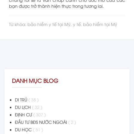
bạn được trở thành hiện thực trong tương lai.
Từ khóa: bảo hiểm y tế tại Mỹ, y tế, bảo hiểm tại Mỹ
DANH MỤC BLOG
DI TRÚ
( 38 )
DU LỊCH
( 32 )
ĐỊNH CƯ
( 307 )
ĐẦU TƯ BĐS NƯỚC NGOÀI
( 2 )
DU HỌC
( 51 )