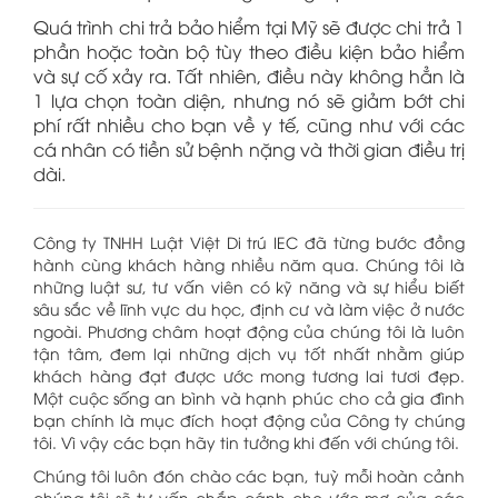
Quá trình chi trả bảo hiểm tại Mỹ sẽ được chi trả 1
phần hoặc toàn bộ tùy theo điều kiện bảo hiểm
và sự cố xảy ra. Tất nhiên, điều này không hẳn là
1 lựa chọn toàn diện, nhưng nó sẽ giảm bớt chi
phí rất nhiều cho bạn về y tế, cũng như với các
cá nhân có tiền sử bệnh nặng và thời gian điều trị
dài.
Công ty TNHH Luật Việt Di trú IEC đã từng bước đồng
hành cùng khách hàng nhiều năm qua. Chúng tôi là
những luật sư, tư vấn viên có kỹ năng và sự hiểu biết
sâu sắc về lĩnh vực du học, định cư và làm việc ở nước
ngoài. Phương châm hoạt động của chúng tôi là luôn
tận tâm, đem lại những dịch vụ tốt nhất nhằm giúp
khách hàng đạt được ước mong tương lai tươi đẹp.
Một cuộc sống an bình và hạnh phúc cho cả gia đình
bạn chính là mục đích hoạt động của Công ty chúng
tôi. Vì vậy các bạn hãy tin tưởng khi đến với chúng tôi.
Chúng tôi luôn đón chào các bạn, tuỳ mỗi hoàn cảnh
chúng tôi sẽ tư vấn chắp cánh cho ước mơ của các