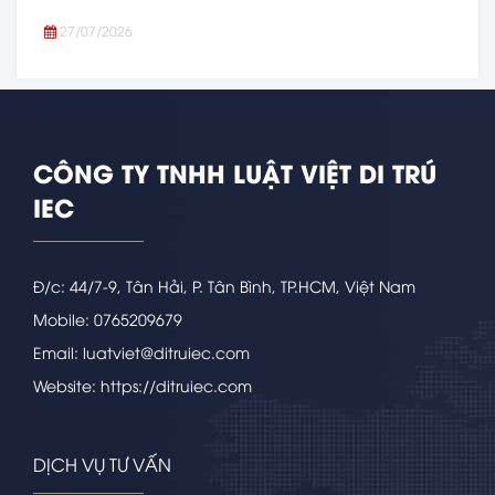
27/07/2026
CÔNG TY TNHH LUẬT VIỆT DI TRÚ
IEC
Đ/c: 44/7-9, Tân Hải, P. Tân Bình, TP.HCM, Việt Nam
Mobile: 0765209679
Email: luatviet@ditruiec.com
Website: https://ditruiec.com
DỊCH VỤ TƯ VẤN