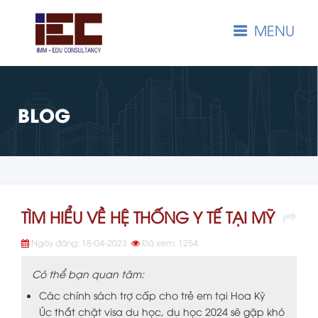
MENU
BLOG
TÌM HIỂU VỀ HỆ THỐNG Y TẾ TẠI MỸ
Ngày đăng: 18-04-2023
Đã xem: 1254
Có thể bạn quan tâm:
Các chính sách trợ cấp cho trẻ em tại Hoa Kỳ
Úc thắt chặt visa du học, du học 2024 sẽ gặp khó