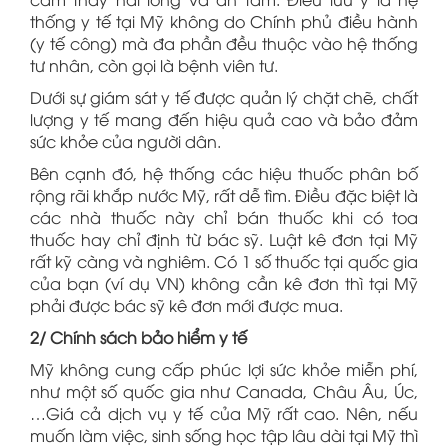
thống y tế tại Mỹ không do Chính phủ điều hành
(y tế công) mà đa phần đều thuộc vào hệ thống
tư nhân, còn gọi là bệnh viên tư.
Dưới sự giám sát y tế được quản lý chặt chẽ, chất
lượng y tế mang đến hiệu quả cao và bảo đảm
sức khỏe của người dân.
Bên cạnh đó, hệ thống các hiệu thuốc phân bố
rộng rãi khắp nước Mỹ, rất dễ tìm. Điều đặc biệt là
các nhà thuốc này chỉ bán thuốc khi có toa
thuốc hay chỉ định từ bác sỹ. Luật kê đơn tại Mỹ
rất kỹ càng và nghiêm. Có 1 số thuốc tại quốc gia
của bạn (ví dụ VN) không cần kê đơn thì tại Mỹ
phải được bác sỹ kê đơn mới được mua.
2/ Chính sách bảo hiểm y tế
Mỹ không cung cấp phúc lợi sức khỏe miễn phí,
như một số quốc gia như Canada, Châu Âu, Úc,
…Giá cả dịch vụ y tế của Mỹ rất cao. Nên, nếu
muốn làm việc, sinh sống học tập lâu dài tại Mỹ thì