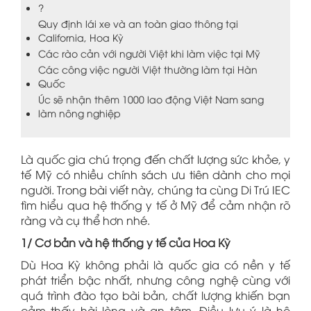
?
Quy định lái xe và an toàn giao thông tại
California, Hoa Kỳ
Các rào cản với người Việt khi làm việc tại Mỹ
Các công việc người Việt thường làm tại Hàn
Quốc
Úc sẽ nhận thêm 1000 lao động Việt Nam sang
làm nông nghiệp
Là quốc gia chú trọng đến chất lượng sức khỏe, y
tế Mỹ có nhiều chính sách ưu tiên dành cho mọi
người. Trong bài viết này, chúng ta cùng Di Trú IEC
tìm hiểu qua hệ thống y tế ở Mỹ để cảm nhận rõ
ràng và cụ thể hơn nhé.
1/ Cơ bản và hệ thống y tế của Hoa Kỳ
Dù Hoa Kỳ không phải là quốc gia có nền y tế
phát triển bậc nhất, nhưng công nghệ cùng với
quá trình đào tạo bài bản, chất lượng khiến bạn
cảm thấy hài lòng và an tâm. Điều lưu ý là hệ