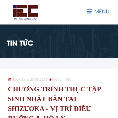
MENU
TIN TỨC
Ngày đăng: 23-08-2023
Đã xem: 556
CHƯƠNG TRÌNH THỰC TẬP
SINH NHẬT BẢN TẠI
SHIZUOKA - VỊ TRÍ ĐIỀU