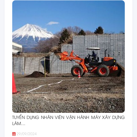
TUYỂN DỤNG NHÂN VIÊN VẬN HÀNH MÁY XÂY DỰNG
LÀM…
29/09/2024