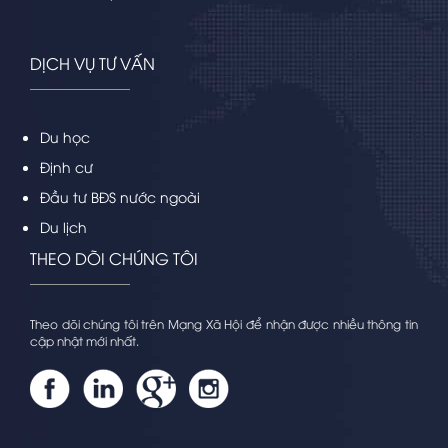
DỊCH VỤ TƯ VẤN
Du học
Định cư
Đầu tư BĐS nước ngoài
Du lịch
THEO DÕI CHÚNG TÔI
Theo dõi chúng tôi trên Mạng Xã Hội để nhận được nhiều thông tin
cập nhật mới nhất.