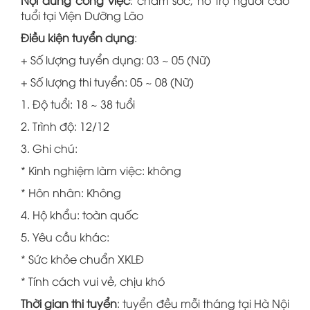
Nội dung công việc
: chăm sóc, hỗ trợ người cao
tuổi tại Viện Dưỡng Lão
Điều kiện tuyển dụng
:
+ Số lượng tuyển dụng: 03 ~ 05 (Nữ)
+ Số lượng thi tuyển: 05 ~ 08 (Nữ)
1. Độ tuổi: 18 ~ 38 tuổi
2. Trình độ: 12/12
3. Ghi chú:
* Kinh nghiệm làm việc: không
* Hôn nhân: Không
4. Hộ khẩu: toàn quốc
5. Yêu cầu khác:
* Sức khỏe chuẩn XKLĐ
* Tính cách vui vẻ, chịu khó
Thời gian thi tuyển
: tuyển đều mỗi tháng tại Hà Nội