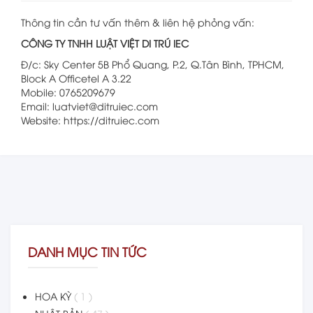
Thông tin cần tư vấn thêm & liên hệ phỏng vấn:
CÔNG TY TNHH LUẬT VIỆT DI TRÚ IEC
Đ/c: Sky Center 5B Phổ Quang, P.2, Q.Tân Bình, TPHCM,
Block A Officetel A 3.22
Mobile: 0765209679
Email: luatviet@ditruiec.com
Website: https://ditruiec.com
DANH MỤC TIN TỨC
HOA KỲ
( 1 )