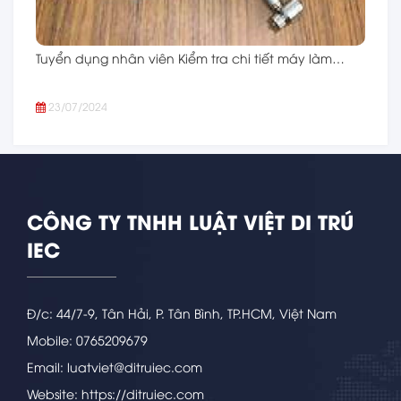
Tuyển dụng nhân viên Kiểm tra chi tiết máy làm…
23/07/2024
CÔNG TY TNHH LUẬT VIỆT DI TRÚ
IEC
Đ/c: 44/7-9, Tân Hải, P. Tân Bình, TP.HCM, Việt Nam
Mobile: 0765209679
Email: luatviet@ditruiec.com
Website: https://ditruiec.com