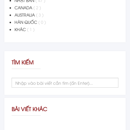
NHẬT BẢN
( 47 )
CANADA
( 2 )
AUSTRALIA
( 3 )
HÀN QUỐC
( 0 )
KHÁC
( 1 )
TÌM KIẾM
BÀI VIẾT KHÁC