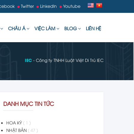
cebook
Twitter
LinkedIn
Youtube
U
CHÂU Á
VIỆC LÀM
BLOG
LIÊN HỆ
IEC
- Công ty TNHH Luật Việt Di Trú IEC
DANH MỤC TIN TỨC
HOA KỲ
( 1 )
NHẬT BẢN
( 47 )