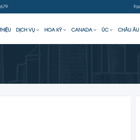
679
Fa
THIỆU
DỊCH VỤ
HOA KỲ
CANADA
ÚC
CHÂU Â