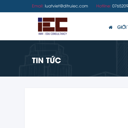
Email:
luatviet@ditruiec.com
Hotline:
0765209
GIỚI 
TIN TỨC