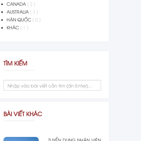
CANADA
( 2 )
AUSTRALIA
( 3 )
HÀN QUỐC
( 0 )
KHÁC
( 1 )
TÌM KIẾM
BÀI VIẾT KHÁC
TUYỂN DỤNG NHÂN VIÊN