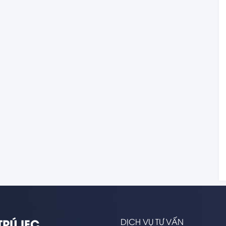
TRÚ IEC
DỊCH VỤ TƯ VẤN