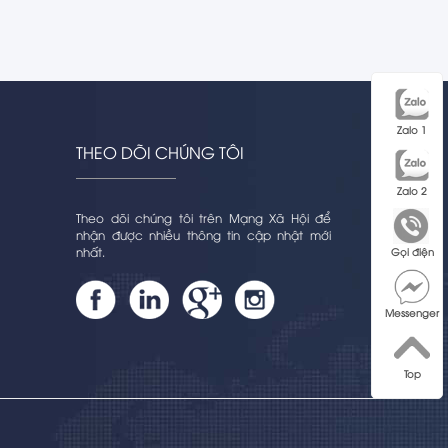
Zalo 1
THEO DÕI CHÚNG TÔI
Zalo 2
Theo dõi chúng tôi trên Mạng Xã Hội để
nhận được nhiều thông tin cập nhật mới
nhất.
Gọi điện
Messenger
Top