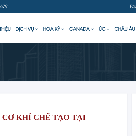
679
Fa
THIỆU
DỊCH VỤ
HOA KỲ
CANADA
ÚC
CHÂU Â
CƠ KHÍ CHẾ TẠO TẠI