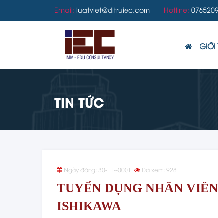
Email:
luatviet@ditruiec.com
Hotline:
0765209
GIỚI 
TIN TỨC
Ngày đăng: 30-11--0001
Đã xem: 928
TUYỂN DỤNG NHÂN VIÊN 
ISHIKAWA