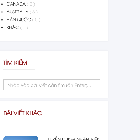
CANADA
( 2 )
AUSTRALIA
( 3 )
HÀN QUỐC
( 0 )
KHÁC
( 1 )
TÌM KIẾM
BÀI VIẾT KHÁC
TUYỂN DỤNG NHÂN VIÊN