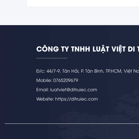
CÔNG TY TNHH LUẬT VIỆT DI 
Đ/c: 44/7-9, Tân Hải, P. Tân Bình, TP.HCM, Việt 
Mobile: 0765209679
Email: luatviet@ditruiec.com
Website: https://ditruiec.com