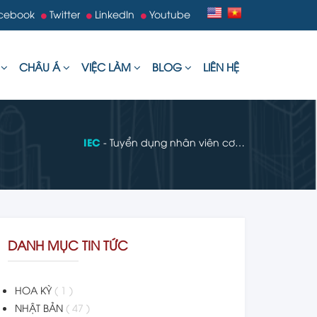
cebook
Twitter
LinkedIn
Youtube
U
CHÂU Á
VIỆC LÀM
BLOG
LIÊN HỆ
IEC
- Tuyển dụng nhân viên cơ…
DANH MỤC TIN TỨC
HOA KỲ
( 1 )
NHẬT BẢN
( 47 )