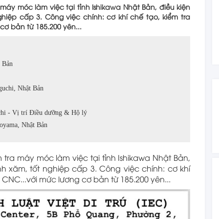
 máy móc làm việc tại tỉnh Ishikawa Nhật Bản, điều kiện
ghiệp cấp 3. Công việc chính: cơ khí chế tạo, kiểm tra
cơ bản từ 185.200 yên...
t Bản
guchi, Nhật Bản
chi - Vị trí Điều dưỡng & Hộ lý
Toyama, Nhật Bản
 tra máy móc làm việc tại tỉnh Ishikawa Nhật Bản,
ình xăm, tốt nghiệp cấp 3. Công việc chính: cơ khí
n CNC...với mức lương cơ bản từ 185.200 yên...