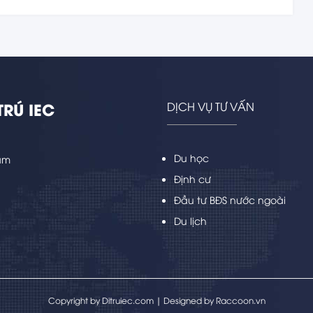
TRÚ IEC
DỊCH VỤ TƯ VẤN
Du học
Nam
Định cư
Đầu tư BĐS nước ngoài
Du lịch
Copyright by Ditruiec.com | Designed by
Raccoon.vn