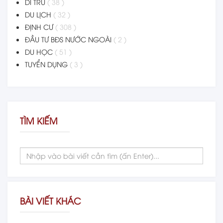
DI TRÚ
( 38 )
DU LỊCH
( 32 )
ĐỊNH CƯ
( 308 )
ĐẦU TƯ BĐS NƯỚC NGOÀI
( 2 )
DU HỌC
( 51 )
TUYỂN DỤNG
( 3 )
TÌM KIẾM
BÀI VIẾT KHÁC