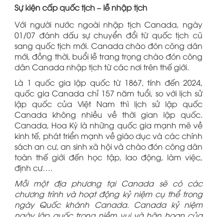
Sự kiện cấp quốc tịch – lễ nhập tịch
Với người nước ngoài nhập tịch Canada, ngày
01/07 đánh dấu sự chuyển đổi từ quốc tịch cũ
sang quốc tịch mới. Canada chào đón công dân
mới, đồng thời, buổi lễ trang trọng chào đón công
dân Canada nhập tịch từ các nơi trên thế giới.
Là 1 quốc gia lập quốc từ 1867, tính đến 2024,
quốc gia Canada chỉ 157 năm tuổi, so với lịch sử
lập quốc của Việt Nam thì lịch sử lập quốc
Canada không nhiều về thời gian lập quốc.
Canada, Hoa Kỳ là những quốc gia mạnh mẽ về
kinh tế, phát triển mạnh về giáo dục và các chính
sách an cư, an sinh xã hội và chào đón công dân
toàn thế giới đến học tập, lao động, làm việc,
định cư….
Mỗi một địa phương tại Canada sẽ có các
chương trình và hoạt động kỷ niệm cụ thể trong
ngày Quốc khánh Canada. Canada kỷ niệm
ngày lập quốc trong niềm vui và hân hoan của