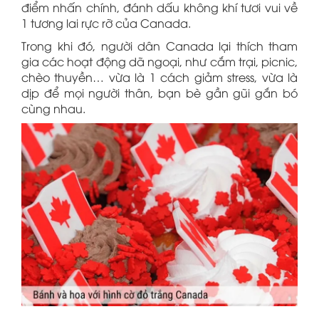
điểm nhấn chính, đánh dấu không khí tươi vui về
1 tương lai rực rỡ của Canada.
Trong khi đó, người dân Canada lại thích tham
gia các hoạt động dã ngoại, như cắm trại, picnic,
chèo thuyền… vừa là 1 cách giảm stress, vừa là
dịp để mọi người thân, bạn bè gần gũi gắn bó
cùng nhau.