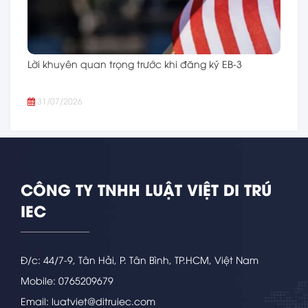
Lời khuyên quan trọng trước khi đăng ký EB-3
31/07/2026
CÔNG TY TNHH LUẬT VIỆT DI TRÚ
IEC
Đ/c: 44/7-9, Tân Hải, P. Tân Bình, TP.HCM, Việt Nam
Mobile: 0765209679
Email: luatviet@ditruiec.com