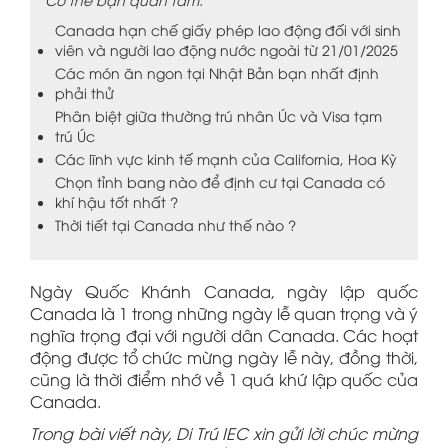
Canada hạn chế giấy phép lao động đối với sinh
viên và người lao động nước ngoài từ 21/01/2025
Các món ăn ngon tại Nhật Bản bạn nhất định
phải thử
Phân biệt giữa thường trú nhân Úc và Visa tạm
trú Úc
Các lĩnh vực kinh tế mạnh của California, Hoa Kỳ
Chọn tỉnh bang nào để định cư tại Canada có
khí hậu tốt nhất ?
Thời tiết tại Canada như thế nào ?
Ngày Quốc Khánh Canada, ngày lập quốc
Canada là 1 trong những ngày lễ quan trọng và ý
nghĩa trọng đại với người dân Canada. Các hoạt
động được tổ chức mừng ngày lễ này, đồng thời,
cũng là thời điểm nhớ về 1 quá khứ lập quốc của
Canada.
Trong bài viết này, Di Trú IEC xin gửi lời chúc mừng