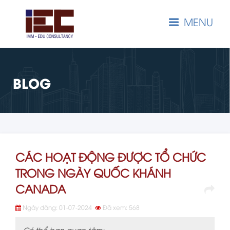
MENU
BLOG
CÁC HOẠT ĐỘNG ĐƯỢC TỔ CHỨC
TRONG NGÀY QUỐC KHÁNH
CANADA
Ngày đăng: 01-07-2024
Đã xem: 568
Có thể bạn quan tâm: