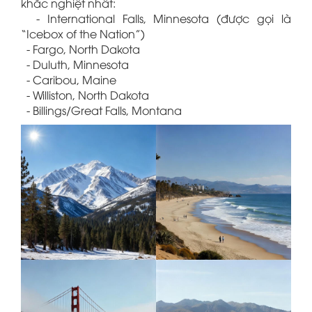
khắc nghiệt nhất:
- International Falls, Minnesota (được gọi là
“Icebox of the Nation”)
- Fargo, North Dakota
- Duluth, Minnesota
- Caribou, Maine
- Williston, North Dakota
- Billings/Great Falls, Montana