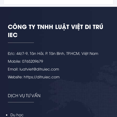
CÔNG TY TNHH LUẬT VIỆT DI TRÚ
IEC
Đ/c: 44/7-9, Tân Hải, P. Tân Bình, TP.HCM, Việt Nam
Mobile: 0765209679
Email: luatviet@ditruiec.com
Website: https://ditruiec.com
DỊCH VỤ TƯ VẤN
Du học