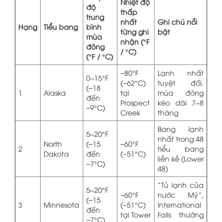
Nhiệt độ
độ
thấp
trung
nhất
Ghi chú nổi
Hạng
Tiểu bang
bình
từng ghi
bật
mùa
nhận (°F
đông
/ °C)
(°F / °C)
−80°F
Lạnh nhất
0–15°F
(−62°C)
tuyệt đối,
(−18
1
Alaska
tại
mùa đông
đến
Prospect
kéo dài 7–8
−9°C)
Creek
tháng
Bang lạnh
5–20°F
nhất trong 48
North
(−15
−60°F
2
tiểu bang
Dakota
đến
(−51°C)
liền kề (Lower
−7°C)
48)
“Tủ lạnh của
5–20°F
−60°F
nước Mỹ”,
(−15
3
Minnesota
(−51°C)
International
đến
tại Tower
Falls thường
−7°C)