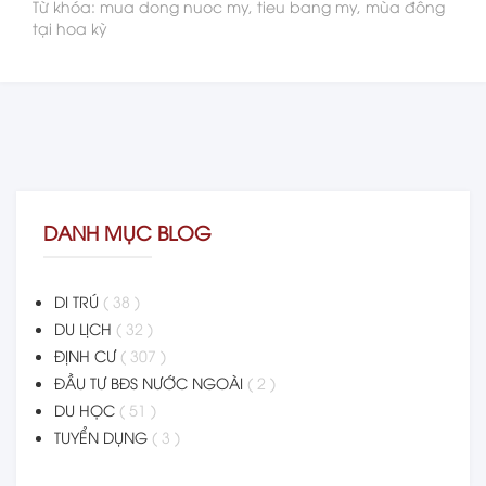
Từ khóa: mua dong nuoc my, tieu bang my, mùa đông
tại hoa kỳ
DANH MỤC BLOG
DI TRÚ
( 38 )
DU LỊCH
( 32 )
ĐỊNH CƯ
( 307 )
ĐẦU TƯ BĐS NƯỚC NGOÀI
( 2 )
DU HỌC
( 51 )
TUYỂN DỤNG
( 3 )