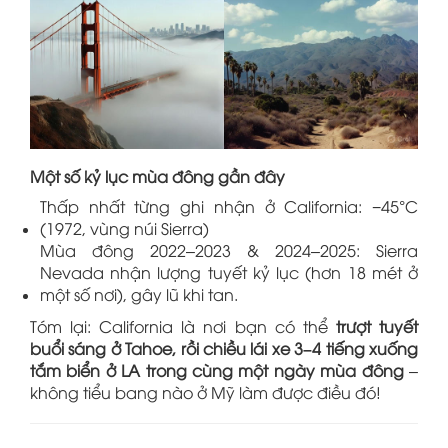
Một số kỷ lục mùa đông gần đây
Thấp nhất từng ghi nhận ở California: −45°C
(1972, vùng núi Sierra)
Mùa đông 2022–2023 & 2024–2025: Sierra
Nevada nhận lượng tuyết kỷ lục (hơn 18 mét ở
một số nơi), gây lũ khi tan.
Tóm lại: California là nơi bạn có thể
trượt tuyết
buổi sáng ở Tahoe, rồi chiều lái xe 3–4 tiếng xuống
tắm biển ở LA trong cùng một ngày mùa đông
–
không tiểu bang nào ở Mỹ làm được điều đó!