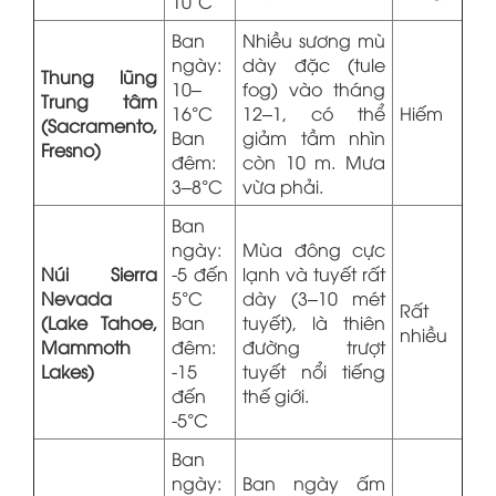
10°C
Ban
Nhiều sương mù
ngày:
dày đặc (tule
Thung lũng
10–
fog) vào tháng
Trung tâm
16°C
12–1, có thể
Hiếm
(Sacramento,
Ban
giảm tầm nhìn
Fresno)
đêm:
còn 10 m. Mưa
3–8°C
vừa phải.
Ban
ngày:
Mùa đông cực
Núi Sierra
-5 đến
lạnh và tuyết rất
Nevada
5°C
dày (3–10 mét
Rất
(Lake Tahoe,
Ban
tuyết), là thiên
nhiều
Mammoth
đêm:
đường trượt
Lakes)
-15
tuyết nổi tiếng
đến
thế giới.
-5°C
Ban
ngày:
Ban ngày ấm