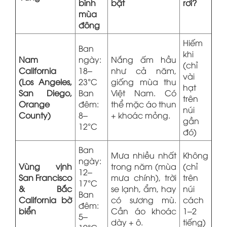
bình
bật
rơi?
mùa
đông
Hiếm
Ban
khi
Nam
ngày:
Nắng ấm hầu
(chỉ
California
18–
như cả năm,
vài
(Los Angeles,
23°C
giống mùa thu
hạt
San Diego,
Ban
Việt Nam. Có
trên
Orange
đêm:
thể mặc áo thun
núi
County)
8–
+ khoác mỏng.
gần
12°C
đó)
Ban
Mưa nhiều nhất
Không
ngày:
Vùng vịnh
trong năm (mùa
(chỉ
12–
San Francisco
mưa chính), trời
trên
17°C
& Bắc
se lạnh, ẩm, hay
núi
Ban
California bờ
có sương mù.
cách
đêm:
biển
Cần áo khoác
1–2
5–
dày + ô.
tiếng)