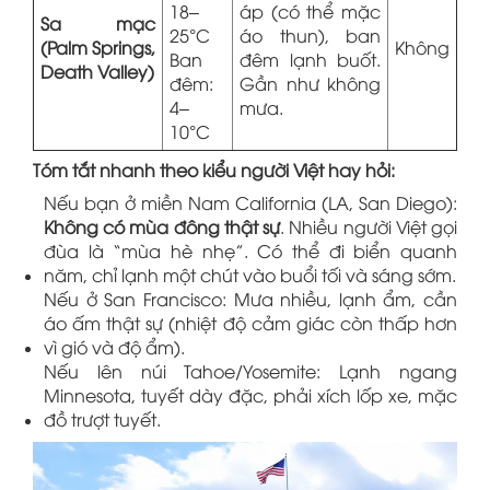
18–
áp (có thể mặc
Sa mạc
25°C
áo thun), ban
(Palm Springs,
Không
Ban
đêm lạnh buốt.
Death Valley)
đêm:
Gần như không
4–
mưa.
10°C
Tóm tắt nhanh theo kiểu người Việt hay hỏi:
Nếu bạn ở miền Nam California (LA, San Diego):
Không có mùa đông thật sự
. Nhiều người Việt gọi
đùa là “mùa hè nhẹ”. Có thể đi biển quanh
năm, chỉ lạnh một chút vào buổi tối và sáng sớm.
Nếu ở San Francisco: Mưa nhiều, lạnh ẩm, cần
áo ấm thật sự (nhiệt độ cảm giác còn thấp hơn
vì gió và độ ẩm).
Nếu lên núi Tahoe/Yosemite: Lạnh ngang
Minnesota, tuyết dày đặc, phải xích lốp xe, mặc
đồ trượt tuyết.