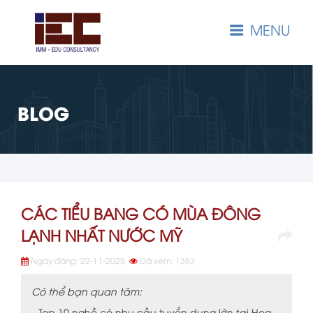
MENU
BLOG
CÁC TIỂU BANG CÓ MÙA ĐÔNG
LẠNH NHẤT NƯỚC MỸ
Ngày đăng: 22-11-2025
Đã xem: 1383
Có thể bạn quan tâm:
Top 10 nghề có nhu cầu tuyển dụng lớn tại Hoa