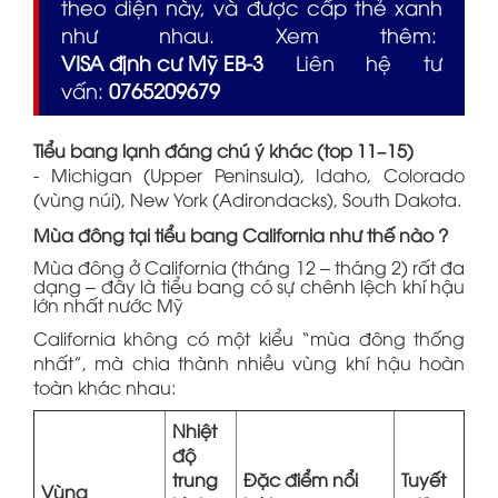
theo diện này, và được cấp thẻ xanh
như nhau. Xem thêm:
VISA định cư Mỹ EB-3
Liên hệ tư
vấn:
0765209679
Tiểu bang lạnh đáng chú ý khác (top 11–15)
- Michigan (Upper Peninsula), Idaho, Colorado
(vùng núi), New York (Adirondacks), South Dakota.
Mùa đông tại tiểu bang California như thế nào ?
Mùa đông ở California (tháng 12 – tháng 2) rất đa
dạng – đây là tiểu bang có sự chênh lệch khí hậu
lớn nhất nước Mỹ
California không có một kiểu “mùa đông thống
nhất”, mà chia thành nhiều vùng khí hậu hoàn
toàn khác nhau:
Nhiệt
độ
trung
Đặc điểm nổi
Tuyết
Vùng