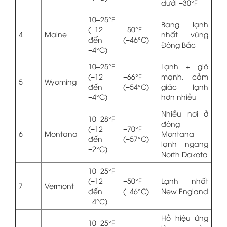
dưới −30°F
10–25°F
Bang lạnh
(−12
−50°F
4
Maine
nhất vùng
đến
(−46°C)
Đông Bắc
−4°C)
10–25°F
Lạnh + gió
(−12
−66°F
mạnh, cảm
5
Wyoming
đến
(−54°C)
giác lạnh
−4°C)
hơn nhiều
Nhiều nơi ở
10–28°F
đông
(−12
−70°F
6
Montana
Montana
đến
(−57°C)
lạnh ngang
−2°C)
North Dakota
10–25°F
(−12
−50°F
Lạnh nhất
7
Vermont
đến
(−46°C)
New England
−4°C)
Hồ hiệu ứng
10–25°F