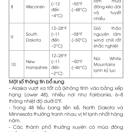
làm mùa
(−12
−55°F
8
Wisconsin
đông kéo dài
đến
(−48°C)
và tuyết
−4°C)
nhiều
12–28°F
Gió thảo
South
(−11
−58°F
nguyên làm
9
Dakota
đến
(−50°C)
wind chill rất
−2°C)
khắc nghiệt
12–28°F
Núi White
New
(−11
−50°F
10
Mountains
Hampshire
đến
(−46°C)
lạnh kỷ lục
−2°C)
Một số thông tin bổ sung
- Alaska vượt xa tất cả (không tính vào bảng xếp
hạng Lower 48), nhiều nơi như Fairbanks, 6–8
tháng nhiệt độ dưới 0°F.
- Trong 48 tiểu bang liền kề, North Dakota và
Minnesota thường tranh nhau vị trí lạnh nhất hàng
năm.
- Các thành phố thường xuyên có mùa đông