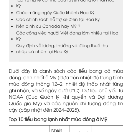
Kỳ
Chúc mừng ngày Quốc khánh Hoa Kỳ
Các chính sách hỗ trợ xe điện tại Hoa Kỳ
Nên định cư Canada hay Mỹ ?
Các công việc người Việt đang làm nhiều tại Hoa
Kỳ
Quy định về lương, thưởng và đóng thuế thu
nhập cá nhân tại Hoa Kỳ
Dưới đây là danh sách các tiểu bang có mùa
đông lạnh nhất ở Mỹ (dựa trên nhiệt độ trung bình
mùa đông tháng 12–2, nhiệt độ thấp nhất từng
ghi nhận, và số ngày dưới 0°C). Dữ liệu chủ yếu từ
NOAA (Cục Quản lý Khí quyển và Đại dương
Quốc gia Mỹ) và các nguồn khí tượng đáng tin
cậy (cập nhật đến 2024–2025).
Top 10 tiểu bang lạnh nhất mùa đông ở Mỹ
Nhiệt