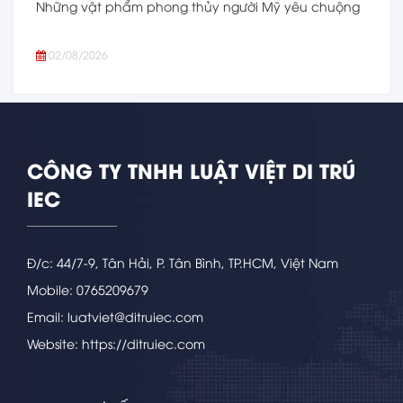
Những vật phẩm phong thủy người Mỹ yêu chuộng
02/08/2026
CÔNG TY TNHH LUẬT VIỆT DI TRÚ
IEC
Đ/c: 44/7-9, Tân Hải, P. Tân Bình, TP.HCM, Việt Nam
Mobile: 0765209679
Email: luatviet@ditruiec.com
Website: https://ditruiec.com