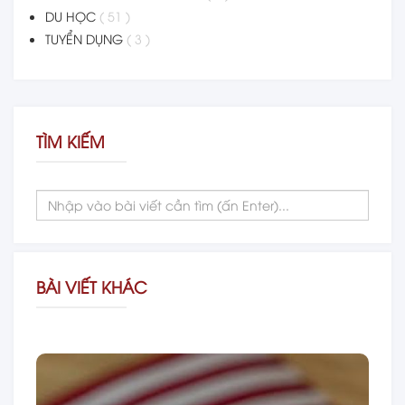
DU HỌC
( 51 )
TUYỂN DỤNG
( 3 )
TÌM KIẾM
BÀI VIẾT KHÁC