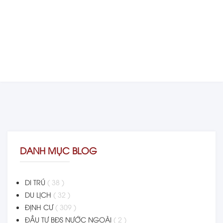
DANH MỤC BLOG
DI TRÚ
( 38 )
DU LỊCH
( 32 )
ĐỊNH CƯ
( 309 )
ĐẦU TƯ BĐS NƯỚC NGOÀI
( 2 )