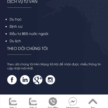
DỊCH VỤ TƯ VẤN
Du học
Định cư
Đầu tư BĐS nước ngoài
Du lịch
THEO DÕI CHÚNG TÔI
Theo dõi chúng tôi trên Mạng Xã Hội để nhận được nhiều thông tin
cập nhật mới nhất.
Copyright by Ditruiec.com | Designed by
Raccoon.vn
Zalo 1
Zalo 2
Gọi điện
Messenger
Top