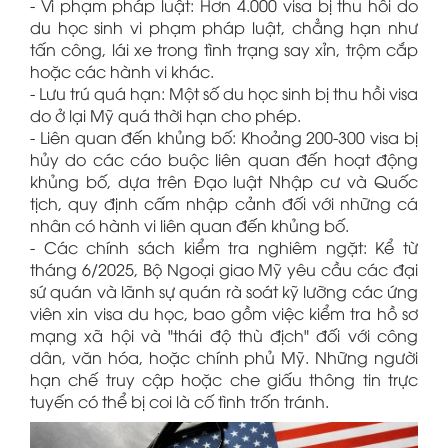
- Vi phạm pháp luật: Hơn 4.000 visa bị thu hồi do
du học sinh vi phạm pháp luật, chẳng hạn như
tấn công, lái xe trong tình trạng say xỉn, trộm cắp
hoặc các hành vi khác.
- Lưu trú quá hạn: Một số du học sinh bị thu hồi visa
do ở lại Mỹ quá thời hạn cho phép.
- Liên quan đến khủng bố: Khoảng 200-300 visa bị
hủy do các cáo buộc liên quan đến hoạt động
khủng bố, dựa trên Đạo luật Nhập cư và Quốc
tịch, quy định cấm nhập cảnh đối với những cá
nhân có hành vi liên quan đến khủng bố.
- Các chính sách kiểm tra nghiêm ngặt: Kể từ
tháng 6/2025, Bộ Ngoại giao Mỹ yêu cầu các đại
sứ quán và lãnh sự quán rà soát kỹ lưỡng các ứng
viên xin visa du học, bao gồm việc kiểm tra hồ sơ
mạng xã hội và "thái độ thù địch" đối với công
dân, văn hóa, hoặc chính phủ Mỹ. Những người
hạn chế truy cập hoặc che giấu thông tin trực
tuyến có thể bị coi là cố tình trốn tránh.