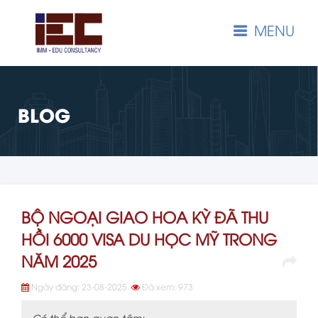
MENU
BLOG
BỘ NGOẠI GIAO HOA KỲ ĐÃ THU
HỒI 6000 VISA DU HỌC MỸ TRONG
NĂM 2025
Ngày đăng: 23-08-2025
Đã xem: 973
Có thể bạn quan tâm: