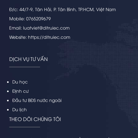
Đ/c: 44/7-9, Tân Hải, P. Tân Bình, TP.HCM, Việt Nam
Mobile: 0765209679
Email: luatviet@ditruiec.com
Website: https://ditruiec.com
DỊCH VỤ TƯ VẤN
Du học
Định cư
Đầu tư BĐS nước ngoài
Du lịch
THEO DÕI CHÚNG TÔI