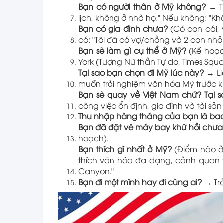
Bạn có người thân ở Mỹ không?
→ Tr
lịch, không ở nhà họ." Nếu không: "Kh
Bạn có gia đình chưa?
(Có con cái,
có: "Tôi đã có vợ/chồng và 2 con nhỏ
Bạn sẽ làm gì cụ thể ở Mỹ?
(Kế hoạch
York (Tượng Nữ thần Tự do, Times Squar
Tại sao bạn chọn đi Mỹ lúc này?
→ Liê
muốn trải nghiệm văn hóa Mỹ trước kh
Bạn sẽ quay về Việt Nam chứ? Tại s
công việc ổn định, gia đình và tài sản
Thu nhập hàng tháng của bạn là ba
Bạn đã đặt vé máy bay khứ hồi chưa
hoạch).
Bạn thích gì nhất ở Mỹ?
(Điểm nào ở 
thích văn hóa đa dạng, cảnh quan t
Canyon."
Bạn đi một mình hay đi cùng ai?
→ Trả