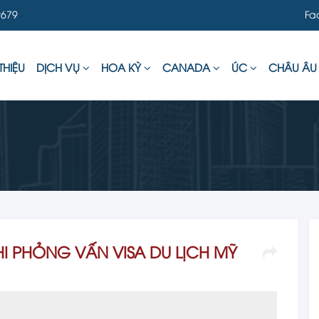
679
Fa
THIỆU
DỊCH VỤ
HOA KỲ
CANADA
ÚC
CHÂU Â
I PHỎNG VẤN VISA DU LỊCH MỸ