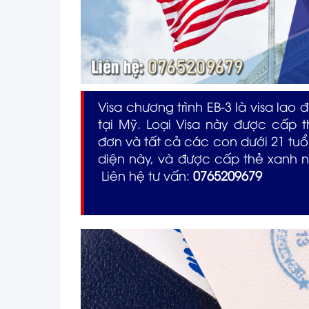
Visa chương trình EB-3 là visa lao
tại Mỹ. Loại Visa này được cấp
đơn và tất cả các con dưới 21 tu
diện này, và được cấp thẻ xanh 
Liên hệ tư vấn:
0765209679