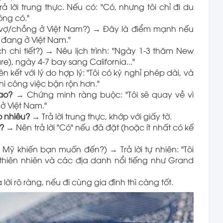
ả lời trung thực. Nếu có: "Có, nhưng tôi chỉ đi du
ông có."
 vợ/chồng ở Việt Nam?) → Đây là điểm mạnh nếu
 đang ở Việt Nam."
 chi tiết?) → Nêu lịch trình: "Ngày 1-3 thăm New
e), ngày 4-7 bay sang California..."
n kết với lý do hợp lý: "Tôi có kỳ nghỉ phép dài, và
i công việc bận rộn hơn."
ao?
→ Chứng minh ràng buộc: "Tôi sẽ quay về vì
 ở Việt Nam."
o nhiêu?
→ Trả lời trung thực, khớp với giấy tờ.
?
→ Nên trả lời "Có" nếu đã đặt (hoặc ít nhất có kế
Mỹ khiến bạn muốn đến?) → Trả lời tự nhiên: "Tôi
hiên nhiên và các địa danh nổi tiếng như Grand
 lời rõ ràng, nếu đi cùng gia đình thì càng tốt.