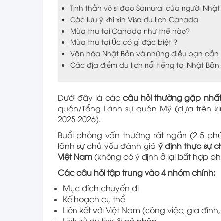
Tinh thần võ sĩ đạo Samurai của người Nhật
Các lưu ý khi xin Visa du lịch Canada
Mùa thu tại Canada như thế nào?
Mùa thu tại Úc có gì đặc biệt ?
Văn hóa Nhật Bản và những điều bạn cần b
Các địa điểm du lịch nổi tiếng tại Nhật Bản
Dưới đây là các
câu hỏi thường gặp nhấ
quán/Tổng Lãnh sự quán Mỹ (dựa trên ki
2025-2026).
Buổi phỏng vấn thường rất ngắn (2-5 phú
lãnh sự chủ yếu đánh giá
ý định thực sự c
Việt Nam
(không có ý định ở lại bất hợp ph
Các câu hỏi tập trung vào 4 nhóm chính:
Mục đích chuyến đi
Kế hoạch cụ thể
Liên kết với Việt Nam (công việc, gia đình,
Lịch sử du lịch & cá nhân