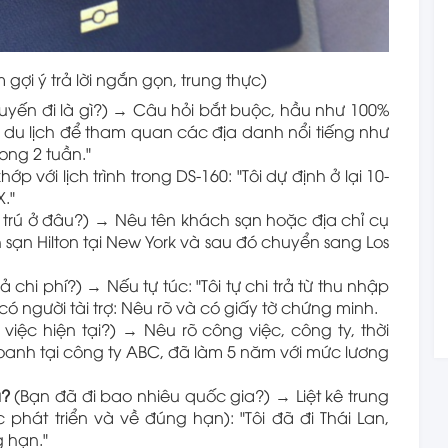
ợi ý trả lời ngắn gọn, trung thực)
yến đi là gì?) → Câu hỏi bắt buộc, hầu như 100%
i đi du lịch để tham quan các địa danh nổi tiếng như
ong 2 tuần."
hớp với lịch trình trong DS-160: "Tôi dự định ở lại 10-
."
 trú ở đâu?) → Nêu tên khách sạn hoặc địa chỉ cụ
h sạn Hilton tại New York và sau đó chuyển sang Los
rả chi phí?) → Nếu tự túc: "Tôi tự chi trả từ thu nhập
có người tài trợ: Nêu rõ và có giấy tờ chứng minh.
việc hiện tại?) → Nêu rõ công việc, công ty, thời
 doanh tại công ty ABC, đã làm 5 năm với mức lương
a?
(Bạn đã đi bao nhiêu quốc gia?) → Liệt kê trung
 phát triển và về đúng hạn): "Tôi đã đi Thái Lan,
 hạn."