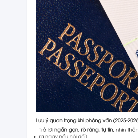
Lưu ý quan trọng khi phỏng vấn (2025-2026
Trả lời
ngắn gọn, rõ ràng, tự tin
, nhìn th
ra ngay nếu nói dối).