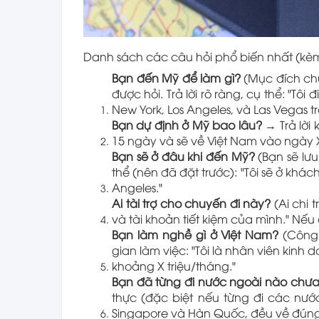
Danh sách các câu hỏi phổ biến nhất (kèm g
Bạn đến Mỹ để làm gì?
(Mục đích chu
được hỏi. Trả lời rõ ràng, cụ thể: "Tô
New York, Los Angeles, và Las Vegas tr
Bạn dự định ở Mỹ bao lâu?
→ Trả lời k
15 ngày và sẽ về Việt Nam vào ngày X
Bạn sẽ ở đâu khi đến Mỹ?
(Bạn sẽ lưu
thể (nên đã đặt trước): "Tôi sẽ ở khác
Angeles."
Ai tài trợ cho chuyến đi này?
(Ai chi t
và tài khoản tiết kiệm của mình." Nếu 
Bạn làm nghề gì ở Việt Nam?
(Công 
gian làm việc: "Tôi là nhân viên kinh
khoảng X triệu/tháng."
Bạn đã từng đi nước ngoài nào chư
thực (đặc biệt nếu từng đi các nước
Singapore và Hàn Quốc, đều về đúng