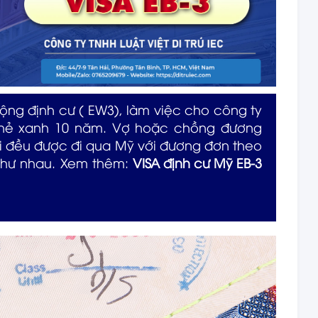
 động định cư ( EW3), làm việc cho công ty
 thẻ xanh 10 năm. Vợ hoặc chồng đương
ổi đều được đi qua Mỹ với đương đơn theo
như nhau. Xem thêm:
VISA định cư Mỹ EB-3