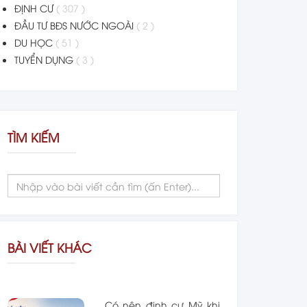
ĐỊNH CƯ
( 307 )
ĐẦU TƯ BĐS NƯỚC NGOÀI
( 2 )
DU HỌC
( 51 )
TUYỂN DỤNG
( 3 )
TÌM KIẾM
BÀI VIẾT KHÁC
Có nên định cư Mỹ khi