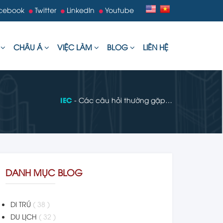
cebook
Twitter
LinkedIn
Youtube
U
CHÂU Á
VIỆC LÀM
BLOG
LIÊN HỆ
IEC
- Các câu hỏi thường gặp…
DANH MỤC BLOG
DI TRÚ
( 38 )
DU LỊCH
( 32 )