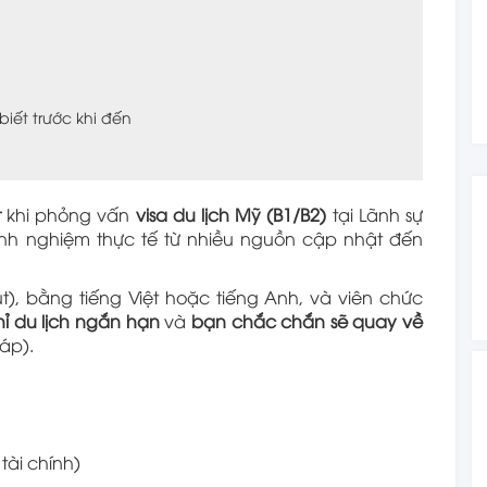
iết trước khi đến
t
khi phỏng vấn
visa du lịch Mỹ (B1/B2)
tại Lãnh sự
nh nghiệm thực tế từ nhiều nguồn cập nhật đến
t), bằng tiếng Việt hoặc tiếng Anh, và viên chức
hỉ du lịch ngắn hạn
và
bạn chắc chắn sẽ quay về
áp).
 tài chính)