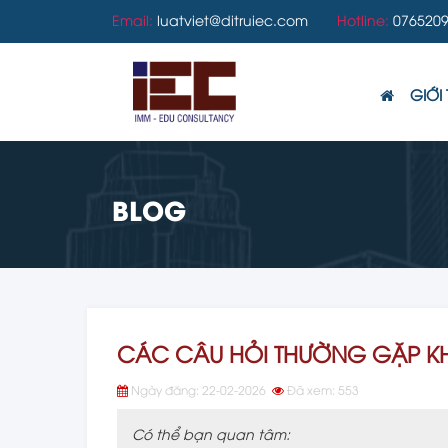
Email:
luatviet@ditruiec.com
Hotline:
0765209
GIỚI 
BLOG
CÁC CÂU HỎI THƯỜNG GẶP KH
Ngày đăng: 22-02-2026
Đã xem: 553
Có thể bạn quan tâm: