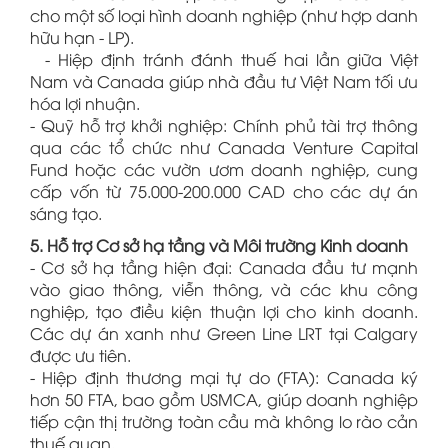
cho một số loại hình doanh nghiệp (như hợp danh
hữu hạn - LP).
- Hiệp định tránh đánh thuế hai lần giữa Việt
Nam và Canada giúp nhà đầu tư Việt Nam tối ưu
hóa lợi nhuận.
- Quỹ hỗ trợ khởi nghiệp: Chính phủ tài trợ thông
qua các tổ chức như Canada Venture Capital
Fund hoặc các vườn ươm doanh nghiệp, cung
cấp vốn từ 75.000-200.000 CAD cho các dự án
sáng tạo.
5. Hỗ trợ Cơ sở hạ tầng và Môi trường Kinh doanh
- Cơ sở hạ tầng hiện đại: Canada đầu tư mạnh
vào giao thông, viễn thông, và các khu công
nghiệp, tạo điều kiện thuận lợi cho kinh doanh.
Các dự án xanh như Green Line LRT tại Calgary
được ưu tiên.
- Hiệp định thương mại tự do (FTA): Canada ký
hơn 50 FTA, bao gồm USMCA, giúp doanh nghiệp
tiếp cận thị trường toàn cầu mà không lo rào cản
thuế quan.