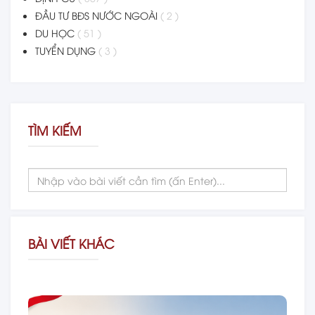
ĐẦU TƯ BĐS NƯỚC NGOÀI
( 2 )
DU HỌC
( 51 )
TUYỂN DỤNG
( 3 )
TÌM KIẾM
BÀI VIẾT KHÁC