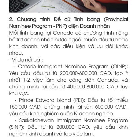
2. Chương trình Đề cử Tỉnh bang (Provincial
Nominee Program - PNP) diện Doanh nhân
Mỗi tỉnh bang tại Canada có chương trình riêng
hỗ trợ doanh nhân nước ngoài muốn đầu tư hoặc
kinh doanh, với các điều kiện và ưu đãi khác
nhau.
- Ví dụ nổi bật:
- Ontario Immigrant Nominee Program (OINP):
Yêu cầu đầu tư từ 200.000-600.000 CAD, tạo ít
nhất 1-2 việc làm cho công dân Canada, và
chứng minh tài sản từ 400.000-800.000 CAD tùy
khu vực.
- Prince Edward Island (PEI): Đầu tư tối thiểu
150.000 CAD, chứng minh tài sản 600.000 CAD,
yêu cầu kinh nghiệm quản lý doanh nghiệp.
- Saskatchewan Immigrant Nominee Program
(SINP): Đầu tư từ 200.000 CAD, yêu cầu kinh
nghiệm kinh doanh và tạo việc làm.