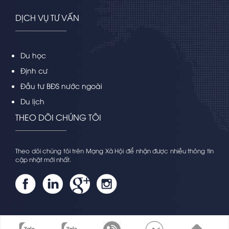
DỊCH VỤ TƯ VẤN
Du học
Định cư
Đầu tư BĐS nước ngoài
Du lịch
THEO DÕI CHÚNG TÔI
Theo dõi chúng tôi trên Mạng Xã Hội để nhận được nhiều thông tin
cập nhật mới nhất.