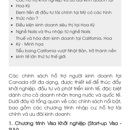
Hoa Kỳ
Đem tiền đi đầu tư tài chính tại Mỹ có các hình
thức nào ?
Điều kiện kinh doanh siêu thị tại Hoa Kỳ
Nghề Nails và thu nhập từ nghề Nails
Thuế và hóa đơn kinh doanh tại California, Hoa
Kỳ - Minh họa
Tiểu bang California vượt Nhật Bản, trở thành nền
kinh tế lớn thứ tư thế giới
Các chính sách hỗ trợ người kinh doanh tại
Canada rất đa dạng, được thiết kế để thúc đẩy
khởi nghiệp, đầu tư và phát triển kinh tế, đặc biệt
dành cho cả doanh nhân trong nước và quốc tế.
Dưới đây là tổng quan về các chính sách nổi bật,
bao gồm các chương trình nhập cư, hỗ trợ tài
chính và ưu đãi kinh doanh:
1. Chương trình Visa Khởi nghiệp (Start-up Visa -
SUV)