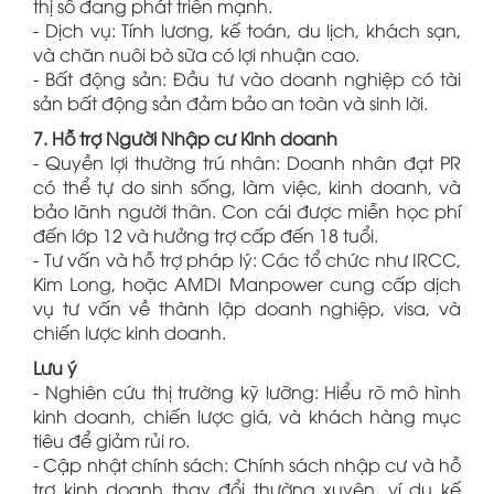
thị số đang phát triển mạnh.
- Dịch vụ: Tính lương, kế toán, du lịch, khách sạn,
và chăn nuôi bò sữa có lợi nhuận cao.
- Bất động sản: Đầu tư vào doanh nghiệp có tài
sản bất động sản đảm bảo an toàn và sinh lời.
7. Hỗ trợ Người Nhập cư Kinh doanh
- Quyền lợi thường trú nhân: Doanh nhân đạt PR
có thể tự do sinh sống, làm việc, kinh doanh, và
bảo lãnh người thân. Con cái được miễn học phí
đến lớp 12 và hưởng trợ cấp đến 18 tuổi.
- Tư vấn và hỗ trợ pháp lý: Các tổ chức như IRCC,
Kim Long, hoặc AMDI Manpower cung cấp dịch
vụ tư vấn về thành lập doanh nghiệp, visa, và
chiến lược kinh doanh.
Lưu ý
- Nghiên cứu thị trường kỹ lưỡng: Hiểu rõ mô hình
kinh doanh, chiến lược giá, và khách hàng mục
tiêu để giảm rủi ro.
- Cập nhật chính sách: Chính sách nhập cư và hỗ
trợ kinh doanh thay đổi thường xuyên, ví dụ kế