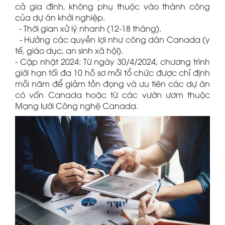
cả gia đình, không phụ thuộc vào thành công
của dự án khởi nghiệp.
- Thời gian xử lý nhanh (12-18 tháng).
- Hưởng các quyền lợi như công dân Canada (y
tế, giáo dục, an sinh xã hội).
- Cập nhật 2024: Từ ngày 30/4/2024, chương trình
giới hạn tối đa 10 hồ sơ mỗi tổ chức được chỉ định
mỗi năm để giảm tồn đọng và ưu tiên các dự án
có vốn Canada hoặc từ các vườn ươm thuộc
Mạng lưới Công nghệ Canada.