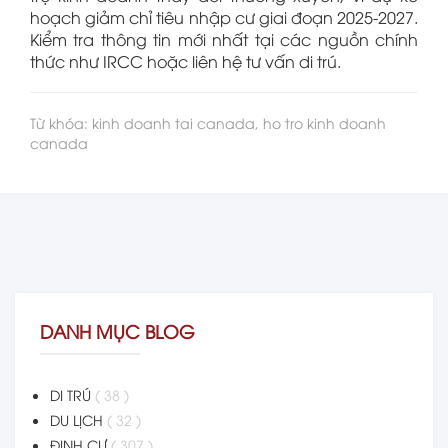
hoạch giảm chỉ tiêu nhập cư giai đoạn 2025-2027.
Kiểm tra thông tin mới nhất tại các nguồn chính
thức như IRCC hoặc liên hệ tư vấn di trú.
Từ khóa: kinh doanh tai canada, ho tro kinh doanh
canada
DANH MỤC BLOG
DI TRÚ
( 38 )
DU LỊCH
( 32 )
ĐỊNH CƯ
( 307 )