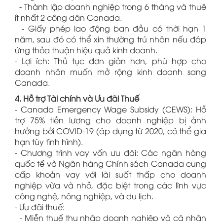
- Thành lập doanh nghiệp trong 6 tháng và thuê
ít nhất 2 công dân Canada.
- Giấy phép lao động ban đầu có thời hạn 1
năm, sau đó có thể xin thường trú nhân nếu đáp
ứng thỏa thuận hiệu quả kinh doanh.
- Lợi ích: Thủ tục đơn giản hơn, phù hợp cho
doanh nhân muốn mở rộng kinh doanh sang
Canada.
4. Hỗ trợ Tài chính và Ưu đãi Thuế
- Canada Emergency Wage Subsidy (CEWS): Hỗ
trợ 75% tiền lương cho doanh nghiệp bị ảnh
hưởng bởi COVID-19 (áp dụng từ 2020, có thể gia
hạn tùy tình hình).
- Chương trình vay vốn ưu đãi: Các ngân hàng
quốc tế và Ngân hàng Chính sách Canada cung
cấp khoản vay với lãi suất thấp cho doanh
nghiệp vừa và nhỏ, đặc biệt trong các lĩnh vực
công nghệ, nông nghiệp, và du lịch.
- Ưu đãi thuế:
- Miễn thuế thu nhập doanh nghiệp và cá nhân