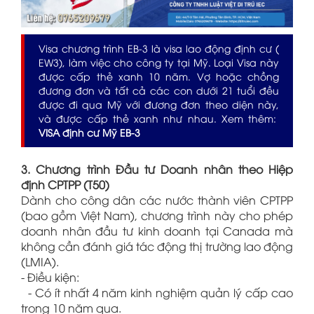
Visa chương trình EB-3 là visa lao động định cư (
EW3), làm việc cho công ty tại Mỹ. Loại Visa này
được cấp thẻ xanh 10 năm. Vợ hoặc chồng
đương đơn và tất cả các con dưới 21 tuổi đều
được đi qua Mỹ với đương đơn theo diện này,
và được cấp thẻ xanh như nhau. Xem thêm:
VISA định cư Mỹ EB-3
3. Chương trình Đầu tư Doanh nhân theo Hiệp
định CPTPP (T50)
Dành cho công dân các nước thành viên CPTPP
(bao gồm Việt Nam), chương trình này cho phép
doanh nhân đầu tư kinh doanh tại Canada mà
không cần đánh giá tác động thị trường lao động
(LMIA).
- Điều kiện:
- Có ít nhất 4 năm kinh nghiệm quản lý cấp cao
trong 10 năm qua.