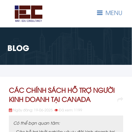
MENU
BLOG
CÁC CHÍNH SÁCH HỖ TRỢ NGƯỜI
KINH DOANH TẠI CANADA
Ngày đăng: 19-06-2025
Đã xem: 1199
Có thể bạn quan tâm:
Các hỗ trợ khởi nghiệp và ưu đãi kinh doanh tại