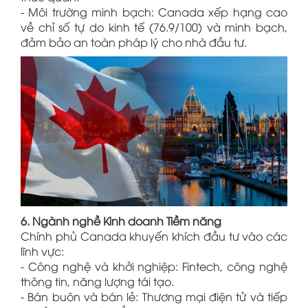
- Môi trường minh bạch: Canada xếp hạng cao
về chỉ số tự do kinh tế (76.9/100) và minh bạch,
đảm bảo an toàn pháp lý cho nhà đầu tư.
6. Ngành nghề Kinh doanh Tiềm năng
Chính phủ Canada khuyến khích đầu tư vào các
lĩnh vực:
- Công nghệ và khởi nghiệp: Fintech, công nghệ
thông tin, năng lượng tái tạo.
- Bán buôn và bán lẻ: Thương mại điện tử và tiếp