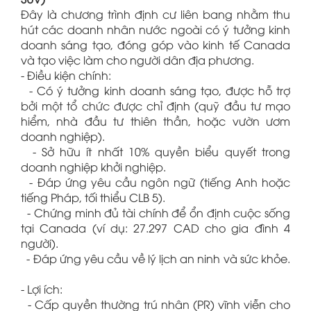
Đây là chương trình định cư liên bang nhằm thu
hút các doanh nhân nước ngoài có ý tưởng kinh
doanh sáng tạo, đóng góp vào kinh tế Canada
và tạo việc làm cho người dân địa phương.
- Điều kiện chính:
- Có ý tưởng kinh doanh sáng tạo, được hỗ trợ
bởi một tổ chức được chỉ định (quỹ đầu tư mạo
hiểm, nhà đầu tư thiên thần, hoặc vườn ươm
doanh nghiệp).
- Sở hữu ít nhất 10% quyền biểu quyết trong
doanh nghiệp khởi nghiệp.
- Đáp ứng yêu cầu ngôn ngữ (tiếng Anh hoặc
tiếng Pháp, tối thiểu CLB 5).
- Chứng minh đủ tài chính để ổn định cuộc sống
tại Canada (ví dụ: 27.297 CAD cho gia đình 4
người).
- Đáp ứng yêu cầu về lý lịch an ninh và sức khỏe.
- Lợi ích:
- Cấp quyền thường trú nhân (PR) vĩnh viễn cho