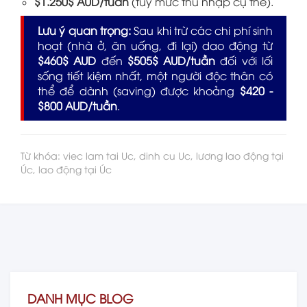
$1.250$ AUD/tuần
(tùy mức thu nhập cụ thể).
Lưu ý quan trọng:
Sau khi trừ các chi phí sinh
hoạt (nhà ở, ăn uống, đi lại) dao động từ
$460$ AUD
đến
$505$ AUD/tuần
đối với lối
sống tiết kiệm nhất, một người độc thân có
thể để dành (saving) được khoảng
$420 -
$800 AUD/tuần
.
Từ khóa: viec lam tai Uc, dinh cu Uc, lương lao động tại
Úc, lao động tại Úc
DANH MỤC BLOG