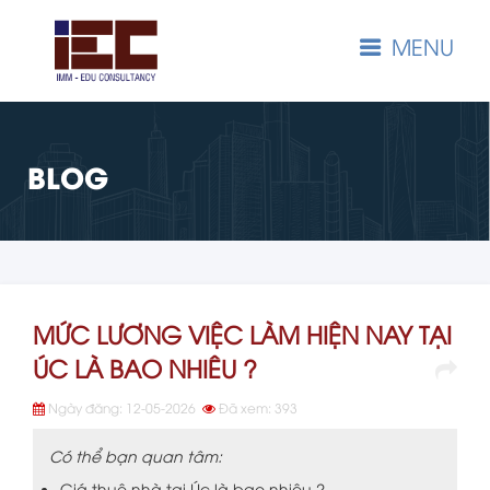
MENU
BLOG
MỨC LƯƠNG VIỆC LÀM HIỆN NAY TẠI
ÚC LÀ BAO NHIÊU ?
Ngày đăng: 12-05-2026
Đã xem: 393
Có thể bạn quan tâm:
Giá thuê nhà tại Úc là bao nhiêu ?