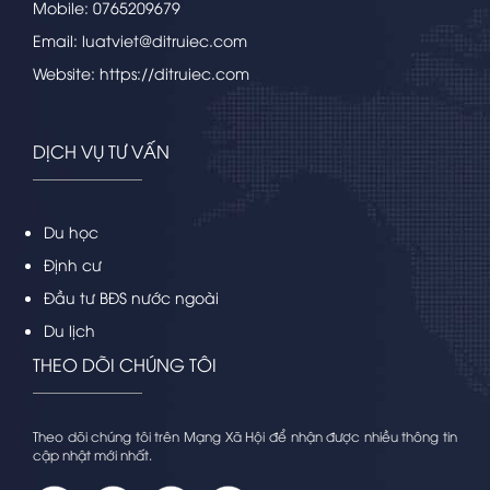
Mobile: 0765209679
Email: luatviet@ditruiec.com
Website: https://ditruiec.com
DỊCH VỤ TƯ VẤN
Du học
Định cư
Đầu tư BĐS nước ngoài
Du lịch
THEO DÕI CHÚNG TÔI
Theo dõi chúng tôi trên Mạng Xã Hội để nhận được nhiều thông tin
cập nhật mới nhất.