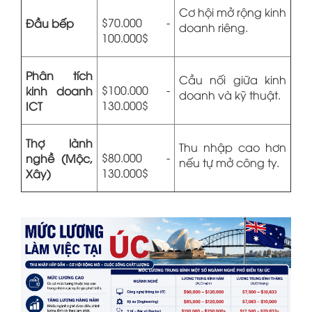
Cơ hội mở rộng kinh
$70.000 -
Đầu bếp
doanh riêng.
100.000$
Phân tích
Cầu nối giữa kinh
$100.000 -
kinh doanh
doanh và kỹ thuật.
130.000$
ICT
Thợ lành
Thu nhập cao hơn
$80.000 -
nghề (Mộc,
nếu tự mở công ty.
130.000$
Xây)