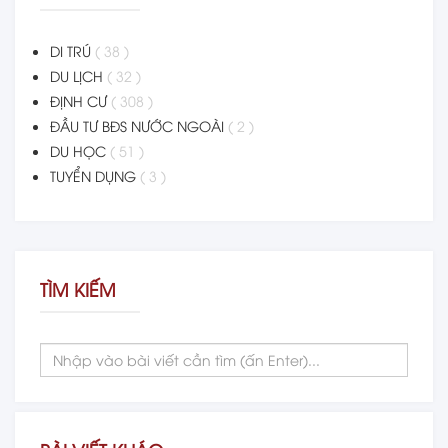
DI TRÚ
( 38 )
DU LỊCH
( 32 )
ĐỊNH CƯ
( 308 )
ĐẦU TƯ BĐS NƯỚC NGOÀI
( 2 )
DU HỌC
( 51 )
TUYỂN DỤNG
( 3 )
TÌM KIẾM