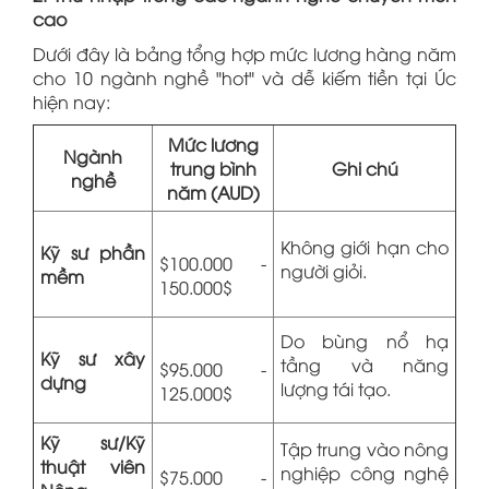
cao
Dưới đây là bảng tổng hợp mức lương hàng năm
cho 10 ngành nghề "hot" và dễ kiếm tiền tại Úc
hiện nay:
Mức lương
Ngành
trung bình
Ghi chú
nghề
năm (AUD)
Không giới hạn cho
Kỹ sư phần
$100.000 -
người giỏi.
mềm
150.000$
Do bùng nổ hạ
Kỹ sư xây
tầng và năng
$95.000 -
dựng
lượng tái tạo.
125.000$
Kỹ sư/Kỹ
Tập trung vào nông
thuật viên
nghiệp công nghệ
$75.000 -