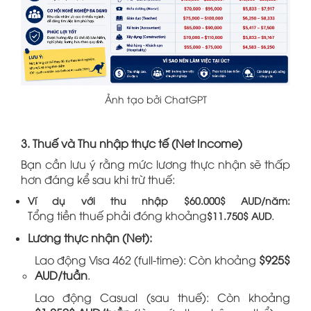
Ảnh tạo bởi ChatGPT
3. Thuế và Thu nhập thực tế (Net Income)
Bạn cần lưu ý rằng mức lương thực nhận sẽ thấp
hơn đáng kể sau khi trừ thuế:
Ví dụ với thu nhập $60.000$ AUD/năm:
Tổng tiền thuế phải đóng khoảng
.
$11.750$ AUD
Lương thực nhận (Net):
Lao động Visa 462 (full-time): Còn khoảng
$925$
AUD/tuần
.
Lao động Casual (sau thuế): Còn khoảng