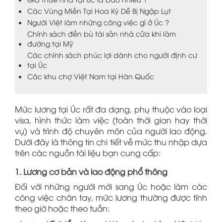
Các Vùng Miền Tại Hoa Kỳ Dễ Bị Ngập Lụt
Người Việt làm những công việc gì ở Úc ?
Chính sách đền bù tài sản nhà cửa khi làm
đường tại Mỹ
Các chính sách phúc lợi dành cho người định cư
tại Úc
Các khu chợ Việt Nam tại Hàn Quốc
Mức lương tại Úc rất đa dạng, phụ thuộc vào loại
visa, hình thức làm việc (toàn thời gian hay thời
vụ) và trình độ chuyên môn của người lao động.
Dưới đây là thông tin chi tiết về mức thu nhập dựa
trên các nguồn tài liệu bạn cung cấp:
1. Lương cơ bản và lao động phổ thông
Đối với những người mới sang Úc hoặc làm các
công việc chân tay, mức lương thường được tính
theo giờ hoặc theo tuần: