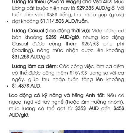
Lương tối thiểu (Award Wage) cho Visa 462:
Mức
lương bắt buộc hiện nay là
$29,33$ AUD/giờ
. Với
tuần làm việc $38$ tiếng, thu nhập gộp (gross)
đạt khoảng
$1.114,50$ AUD/tuần
.
Lương Casual (Lao động thời vụ):
Mức lương cơ
bản khoảng
$25$ AUD/giờ
, nhưng lao động
Casual được cộng thêm $25\%$ phụ phí
(loading), nâng mức nhận được lên khoảng
$31,25$ AUD/giờ
.
Lương làm ca đêm:
Các công việc làm ca đêm
có thể được cộng thêm $15\%$ lương so với ca
ngày, giúp thu nhập tuần tăng lên khoảng
$1.437$ AUD
.
Lao động có kỹ năng và tiếng Anh tốt:
Nếu có
ngoại ngữ và tay nghề (hoặc làm trưởng nhóm),
mức lương có thể đạt từ
$35$ AUD
đến
$45$
AUD/giờ
.