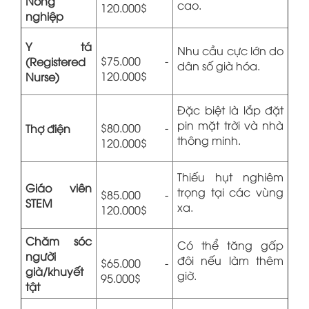
Nông
cao.
120.000$
nghiệp
Y tá
Nhu cầu cực lớn do
$75.000 -
(Registered
dân số già hóa.
120.000$
Nurse)
Đặc biệt là lắp đặt
pin mặt trời và nhà
$80.000 -
Thợ điện
thông minh.
120.000$
Thiếu hụt nghiêm
Giáo viên
trọng tại các vùng
$85.000 -
STEM
xa.
120.000$
Chăm sóc
Có thể tăng gấp
người
đôi nếu làm thêm
$65.000 -
già/khuyết
giờ.
95.000$
tật