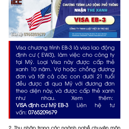
Visa chương trình EB-3 là visa lao động
định cư ( EW3), làm việc cho công ty
tại Mỹ. Loại Visa này được cấp thẻ
xanh 10 năm. Vợ hoặc chồng đương
đơn và tất cả các con dưới 21 tuổi
đều được đi qua Mỹ với đương đơn
theo diện này, và được cấp thẻ xanh
như nhau. Xem thêm:
VISA định cư Mỹ EB-3
Liên hệ tư
vấn:
0765209679
2. Thu nhập trong các ngành nghề chuyên môn