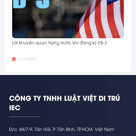
Lời khuyên quan trọng trước khi đăng ký EB-3
31/07/2026
CÔNG TY TNHH LUẬT VIỆT DI TRÚ
IEC
Đ/c: 44/7-9, Tân Hải, P. Tân Bình, TP.HCM, Việt Nam