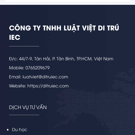
CÔNG TY TNHH LUẬT VIỆT DI TRÚ
IEC
Đ/c: 44/7-9, Tân Hải, P. Tân Bình, TP.HCM, Việt Nam
Mobile: 0765209679
Email: luatviet@ditruiec.com
Website: https://ditruiec.com
DỊCH VỤ TƯ VẤN
Du học