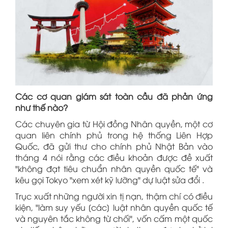
Các cơ quan giám sát toàn cầu đã phản ứng
như thế nào?
Các chuyên gia từ Hội đồng Nhân quyền, một cơ
quan liên chính phủ trong hệ thống Liên Hợp
Quốc, đã gửi thư cho chính phủ Nhật Bản vào
tháng 4 nói rằng các điều khoản được đề xuất
"không đạt tiêu chuẩn nhân quyền quốc tế" và
kêu gọi Tokyo "xem xét kỹ lưỡng" dự luật sửa đổi .
Trục xuất những người xin tị nạn, thậm chí có điều
kiện, "làm suy yếu [các] luật nhân quyền quốc tế
và nguyên tắc không từ chối", vốn cấm một quốc