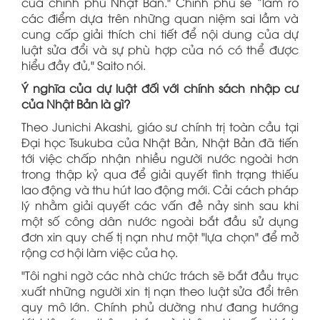
của chính phủ Nhật Bản." Chính phủ sẽ “làm rõ
các điểm dựa trên những quan niệm sai lầm và
cung cấp giải thích chi tiết để nội dung của dự
luật sửa đổi và sự phù hợp của nó có thể được
hiểu đầy đủ," Saito nói.
Ý nghĩa của dự luật đối với chính sách nhập cư
của Nhật Bản là gì?
Theo Junichi Akashi, giáo sư chính trị toàn cầu tại
Đại học Tsukuba của Nhật Bản, Nhật Bản đã tiến
tới việc chấp nhận nhiều người nước ngoài hơn
trong thập kỷ qua để giải quyết tình trạng thiếu
lao động và thu hút lao động mới. Cải cách pháp
lý nhằm giải quyết các vấn đề nảy sinh sau khi
một số công dân nước ngoài bắt đầu sử dụng
đơn xin quy chế tị nạn như một "lựa chọn" để mở
rộng cơ hội làm việc của họ.
"Tôi nghi ngờ các nhà chức trách sẽ bắt đầu trục
xuất những người xin tị nạn theo luật sửa đổi trên
quy mô lớn. Chính phủ dường như đang hướng