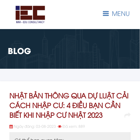
MENU
BLOG
NHẬT BẢN THÔNG QUA DỰ LUẬT CẢI
CÁCH NHẬP CƯ: 4 ĐIỀU BẠN CẦN
BIẾT KHI NHẬP CƯ NHẬT 2023
Ngày đăng: 03-08-2023
Đã xem: 889
Có thể bạn quan tâm: