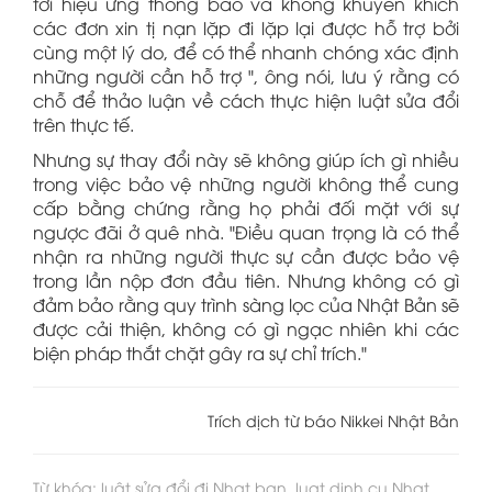
tới hiệu ứng thông báo và không khuyến khích
các đơn xin tị nạn lặp đi lặp lại được hỗ trợ bởi
cùng một lý do, để có thể nhanh chóng xác định
những người cần hỗ trợ ", ông nói, lưu ý rằng có
chỗ để thảo luận về cách thực hiện luật sửa đổi
trên thực tế.
Nhưng sự thay đổi này sẽ không giúp ích gì nhiều
trong việc bảo vệ những người không thể cung
cấp bằng chứng rằng họ phải đối mặt với sự
ngược đãi ở quê nhà. "Điều quan trọng là có thể
nhận ra những người thực sự cần được bảo vệ
trong lần nộp đơn đầu tiên. Nhưng không có gì
đảm bảo rằng quy trình sàng lọc của Nhật Bản sẽ
được cải thiện, không có gì ngạc nhiên khi các
biện pháp thắt chặt gây ra sự chỉ trích."
Trích dịch từ báo Nikkei Nhật Bản
Từ khóa: luật sửa đổi đi Nhat ban, luat dinh cu Nhat