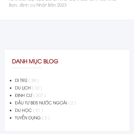
Ban, định cư Nhật Bản 2023
DANH MỤC BLOG
DI TRÚ
( 38 )
DU LỊCH
( 32 )
ĐỊNH CƯ
( 307 )
ĐẦU TƯ BĐS NƯỚC NGOÀI
( 2 )
DU HỌC
( 51 )
TUYỂN DỤNG
( 3 )