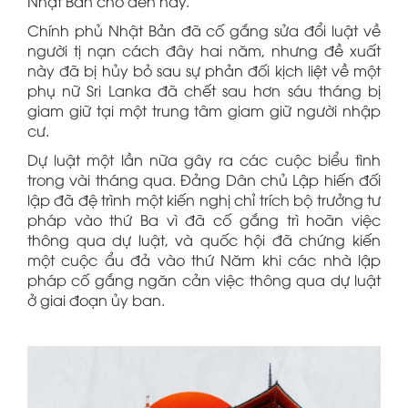
Nhật Bản cho đến nay.
Chính phủ Nhật Bản đã cố gắng sửa đổi luật về
người tị nạn cách đây hai năm, nhưng đề xuất
này đã bị hủy bỏ sau sự phản đối kịch liệt về một
phụ nữ Sri Lanka đã chết sau hơn sáu tháng bị
giam giữ tại một trung tâm giam giữ người nhập
cư.
Dự luật một lần nữa gây ra các cuộc biểu tình
trong vài tháng qua. Đảng Dân chủ Lập hiến đối
lập đã đệ trình một kiến nghị chỉ trích bộ trưởng tư
pháp vào thứ Ba vì đã cố gắng trì hoãn việc
thông qua dự luật, và quốc hội đã chứng kiến
một cuộc ẩu đả vào thứ Năm khi các nhà lập
pháp cố gắng ngăn cản việc thông qua dự luật
ở giai đoạn ủy ban.