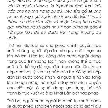
Nhật Bản đã chấp nhận khoảng 2.400 người, chủ
yếu là người Ukraine, là "người di tản", tạm thời
cấp cho họ tình trạng cư trú. Việc sửa đổi sẽ cho
phép những người gần như tị nạn đủ điều kiện trở
thành cư dân, làm việc và nhận lương hưu quốc
gia. Những người gần như tị nạn cũng sẽ gặp ít
trở ngại hơn để có được tình trạng thường trú
nhân.
Thứ hai, dự luật sẽ cho phép chính quyền trục
xuất những người nộp đơn xin quy chế tị nạn ba
lần trở lên. Hiện tại, công dân nước ngoài đang
trong quá trình sàng lọc tị nạn không thể bị trục
xuất bất kể họ đã nộp đơn bao nhiêu lần, lý do
nộp đơn hay lý lịch tư pháp của họ. Số người nộp
đơn xin được công nhận là người tị nạn đã tăng
lên trong những năm gần đây và chính quyền
cho biết một số người đang lạm dụng luật để
tránh bị trục xuất và ở lại Nhật Bản bất hợp pháp.
Thứ ba, người nước ngoài làm thủ tục xuất cảnh
sẽ được phép sống bên ngoài các cơ sở giam giữ