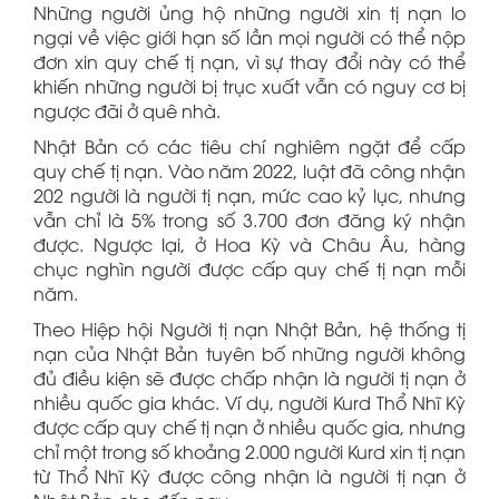
Những người ủng hộ những người xin tị nạn lo
ngại về việc giới hạn số lần mọi người có thể nộp
đơn xin quy chế tị nạn, vì sự thay đổi này có thể
khiến những người bị trục xuất vẫn có nguy cơ bị
ngược đãi ở quê nhà.
Nhật Bản có các tiêu chí nghiêm ngặt để cấp
quy chế tị nạn. Vào năm 2022, luật đã công nhận
202 người là người tị nạn, mức cao kỷ lục, nhưng
vẫn chỉ là 5% trong số 3.700 đơn đăng ký nhận
được. Ngược lại, ở Hoa Kỳ và Châu Âu, hàng
chục nghìn người được cấp quy chế tị nạn mỗi
năm.
Theo Hiệp hội Người tị nạn Nhật Bản, hệ thống tị
nạn của Nhật Bản tuyên bố những người không
đủ điều kiện sẽ được chấp nhận là người tị nạn ở
nhiều quốc gia khác. Ví dụ, người Kurd Thổ Nhĩ Kỳ
được cấp quy chế tị nạn ở nhiều quốc gia, nhưng
chỉ một trong số khoảng 2.000 người Kurd xin tị nạn
từ Thổ Nhĩ Kỳ được công nhận là người tị nạn ở