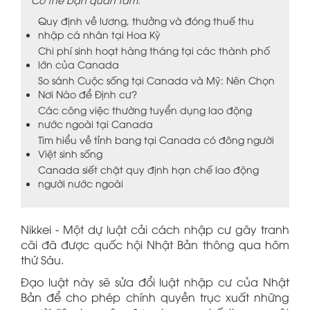
Quy định về lương, thưởng và đóng thuế thu
nhập cá nhân tại Hoa Kỳ
Chi phí sinh hoạt hàng tháng tại các thành phố
lớn của Canada
So sánh Cuộc sống tại Canada và Mỹ: Nên Chọn
Nơi Nào để Định cư?
Các công việc thường tuyển dụng lao động
nước ngoài tại Canada
Tìm hiểu về tỉnh bang tại Canada có đông người
Việt sinh sống
Canada siết chặt quy định hạn chế lao động
người nước ngoài
Nikkei - Một dự luật cải cách nhập cư gây tranh
cãi đã được quốc hội Nhật Bản thông qua hôm
thứ Sáu.
Đạo luật này sẽ sửa đổi luật nhập cư của Nhật
Bản để cho phép chính quyền trục xuất những