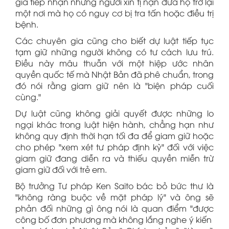
gia tiếp nhận những người xin tị nạn đưa họ trở lại
một nơi mà họ có nguy cơ bị tra tấn hoặc điều trị
bệnh.
Các chuyên gia cũng cho biết dự luật tiếp tục
tạm giữ những người không có tư cách lưu trú.
Điều này mâu thuẫn với một hiệp ước nhân
quyền quốc tế mà Nhật Bản đã phê chuẩn, trong
đó nói rằng giam giữ nên là "biện pháp cuối
cùng."
Dự luật cũng không giải quyết được những lo
ngại khác trong luật hiện hành, chẳng hạn như
không quy định thời hạn tối đa để giam giữ hoặc
cho phép "xem xét tư pháp định kỳ" đối với việc
giam giữ đang diễn ra và thiếu quyền miễn trừ
giam giữ đối với trẻ em.
Bộ trưởng Tư pháp Ken Saito bác bỏ bức thư là
"không ràng buộc về mặt pháp lý" và ông sẽ
phản đối những gì ông nói là quan điểm "được
công bố đơn phương mà không lắng nghe ý kiến ​​