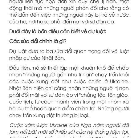
người liên tục nộp đơn xin quy chế tị nạn, một
động thái mà những người phản đối cho rằng có
thể dẫn đến việc những người này bị trả về nước
của họ, nơi họ sẽ phải đối mặt với sự đàn áp.
Dưới đây là bốn điều cần biết về dự luật:
Các sửa đổi chính là gì?
Dự luật đưa ra ba sửa đổi quan trọng đối với luật
nhập cư của Nhật Bản.
Đầu tiên, nó sẽ thiết lập một khuôn khổ để chấp
nhận "những người gần như tị nạn" chạy trốn khỏi
các cuộc xung đột như cuộc chiến ở Ukraine.
Nhật Bản hiện chỉ công nhận những người tị nạn
phải đối mặt với sự đàn áp vì "chủng tộc, tôn giáo,
quốc tịch, tư cách thành viên trong một nhóm xã
hội cụ thể hoặc quan điểm chính trị". Những người
chạy trốn xung đột thường bị loại.
Cuộc xâm lược Ukraine của Nga năm ngoái đã
làm nổi bật một số thiếu sót của hệ thống hiện tại.