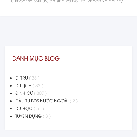
Từ khóa: số SSN US, an sinh xa hoi, tai khoan xa hoi My
DANH MỤC BLOG
DI TRÚ
( 38 )
DU LỊCH
( 32 )
ĐỊNH CƯ
( 307 )
ĐẦU TƯ BĐS NƯỚC NGOÀI
( 2 )
DU HỌC
( 51 )
TUYỂN DỤNG
( 3 )