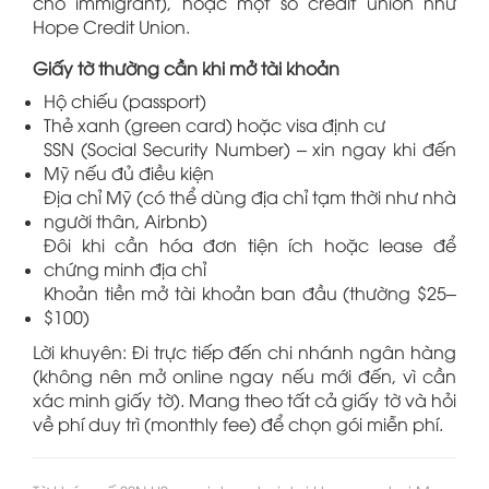
cho immigrant), hoặc một số credit union như
Hope Credit Union.
Giấy tờ thường cần khi mở tài khoản
Hộ chiếu (passport)
Thẻ xanh (green card) hoặc visa định cư
SSN (Social Security Number) – xin ngay khi đến
Mỹ nếu đủ điều kiện
Địa chỉ Mỹ (có thể dùng địa chỉ tạm thời như nhà
người thân, Airbnb)
Đôi khi cần hóa đơn tiện ích hoặc lease để
chứng minh địa chỉ
Khoản tiền mở tài khoản ban đầu (thường $25–
$100)
Lời khuyên: Đi trực tiếp đến chi nhánh ngân hàng
(không nên mở online ngay nếu mới đến, vì cần
xác minh giấy tờ). Mang theo tất cả giấy tờ và hỏi
về phí duy trì (monthly fee) để chọn gói miễn phí.