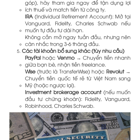
góp), hãy tham gia ngay để tận dụng lợi
ích thuế và match tiền từ công ty.
IRA
(Individual Retirement Account): Mở tại
Vanguard, Fidelity, Charles Schwab nếu
muốn tự đầu tư dài hạn.
Không cần mở ngay tuần đầu, nhưng nên
cân nhắc trong 3-6 tháng đầu.
Các tài khoản bổ sung khác (tùy nhu cầu)
PayPal
hoặc
Venmo
→ Chuyển tiền nhanh
giữa bạn bè, nhận tiền freelance.
Wise
(trước là TransferWise) hoặc
Revolut
→
Chuyển tiền quốc tế rẻ từ Việt Nam sang
Mỹ (hoặc ngược lại).
Investment brokerage account
(nếu muốn
đầu tư chứng khoán): Fidelity, Vanguard,
Robinhood, Charles Schwab.