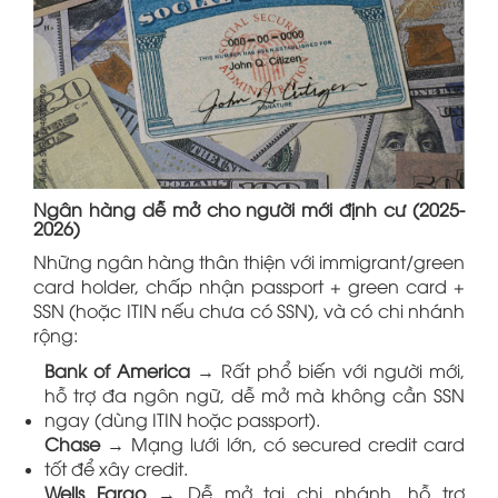
Ngân hàng dễ mở cho người mới định cư (2025-
2026)
Những ngân hàng thân thiện với immigrant/green
card holder, chấp nhận passport + green card +
SSN (hoặc ITIN nếu chưa có SSN), và có chi nhánh
rộng:
Bank of America
→ Rất phổ biến với người mới,
hỗ trợ đa ngôn ngữ, dễ mở mà không cần SSN
ngay (dùng ITIN hoặc passport).
Chase
→ Mạng lưới lớn, có secured credit card
tốt để xây credit.
Wells Fargo
→ Dễ mở tại chi nhánh, hỗ trợ