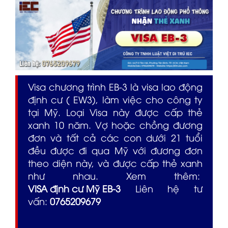
Visa chương trình EB-3 là visa lao động
định cư ( EW3), làm việc cho công ty
tại Mỹ. Loại Visa này được cấp thẻ
xanh 10 năm. Vợ hoặc chồng đương
đơn và tất cả các con dưới 21 tuổi
đều được đi qua Mỹ với đương đơn
theo diện này, và được cấp thẻ xanh
như nhau. Xem thêm:
VISA định cư Mỹ EB-3
Liên hệ tư
vấn:
0765209679