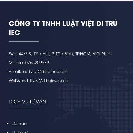
CÔNG TY TNHH LUẬT VIỆT DI TRÚ
IEC
Đ/c: 44/7-9, Tân Hải, P. Tân Bình, TP.HCM, Việt Nam
Mobile: 0765209679
Email: luatviet@ditruiec.com
Website: https://ditruiec.com
DỊCH VỤ TƯ VẤN
Du học
Định cư