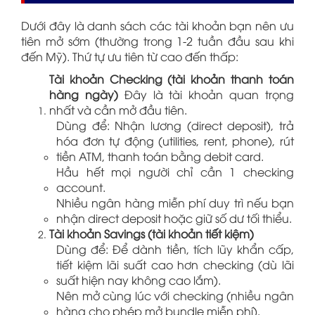
Dưới đây là danh sách các tài khoản bạn nên ưu
tiên mở sớm (thường trong 1-2 tuần đầu sau khi
đến Mỹ). Thứ tự ưu tiên từ cao đến thấp:
Tài khoản Checking (tài khoản thanh toán
hàng ngày)
Đây là tài khoản quan trọng
nhất và cần mở đầu tiên.
Dùng để: Nhận lương (direct deposit), trả
hóa đơn tự động (utilities, rent, phone), rút
tiền ATM, thanh toán bằng debit card.
Hầu hết mọi người chỉ cần 1 checking
account.
Nhiều ngân hàng miễn phí duy trì nếu bạn
nhận direct deposit hoặc giữ số dư tối thiểu.
Tài khoản Savings (tài khoản tiết kiệm)
Dùng để: Để dành tiền, tích lũy khẩn cấp,
tiết kiệm lãi suất cao hơn checking (dù lãi
suất hiện nay không cao lắm).
Nên mở cùng lúc với checking (nhiều ngân
hàng cho phép mở bundle miễn phí).