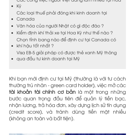
Kỳ
Các loại thuế phải đóng khi kinh doanh tại
Canada
Văn hóa của người Nhật có gì độc đáo ?
Kiểm định khí thải xe tại Hoa Kỳ như thế nào ?
Chọn tỉnh bang nào để định cư tại Canada có
khí hậu tốt nhất ?
Visa EB-5 giải pháp có được thẻ xanh Mỹ thông
qua đầu tư kinh doanh tại Mỹ
Khi bạn mới định cư tại Mỹ (thường là với tư cách
thường trú nhân - green card holder), việc mở các
tài khoản tài chính cơ bản
là một trong những
bước quan trọng đầu tiên để quản lý tiền bạc,
nhận lương, trả hóa đơn, xây dựng lịch sử tín dụng
(credit score), và tránh dùng tiền mặt nhiều
(không an toàn và bất tiện).