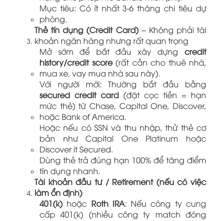
Mục tiêu: Có ít nhất 3-6 tháng chi tiêu dự
phòng.
Thẻ tín dụng (Credit Card)
– Không phải tài
khoản ngân hàng nhưng rất quan trọng
Mở sớm để bắt đầu xây dựng
credit
history/credit score
(rất cần cho thuê nhà,
mua xe, vay mua nhà sau này).
Với người mới: Thường bắt đầu bằng
secured credit card
(đặt cọc tiền = hạn
mức thẻ) từ Chase, Capital One, Discover,
hoặc Bank of America.
Hoặc nếu có SSN và thu nhập, thử thẻ cơ
bản như Capital One Platinum hoặc
Discover it Secured.
Dùng thẻ trả đúng hạn 100% để tăng điểm
tín dụng nhanh.
Tài khoản đầu tư / Retirement (nếu có việc
làm ổn định)
401(k)
hoặc
Roth IRA
: Nếu công ty cung
cấp 401(k) (nhiều công ty match đóng