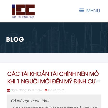
MENU
BLOG
CÁC TÀI KHOẢN TÀI CHÍNH NÊN MỞ
KHI 1 NGƯỜI MỚI ĐẾN MỸ ĐỊNH CƯ
Ngày đăng: 19-03-2026
Đã xem: 523
Có thể bạn quan tâm:
Các công việc người Việt đang làm nhiều tại Hoa