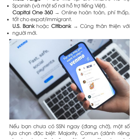
Spanish (và một số nơi hỗ trợ tiếng Việt).
Capital One 360
→ Online hoàn toàn, phí thấp,
tốt cho expat/immigrant.
U.S. Bank
hoặc
Citibank
→ Cũng thân thiện với
người mới.
Nếu bạn chưa có SSN ngay (đang chờ), một số
lựa chọn đặc biệt: Majority, Comun (dành riêng