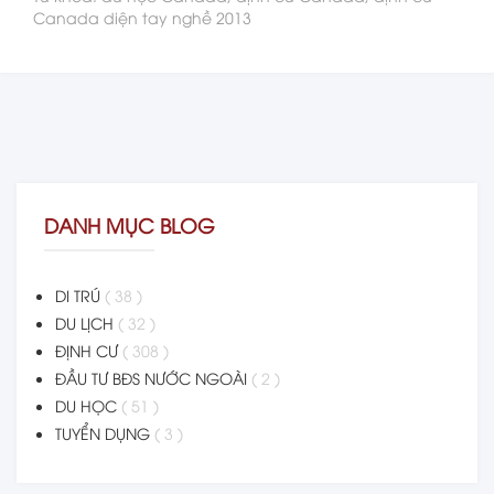
Canada diện tay nghề 2013
DANH MỤC BLOG
DI TRÚ
( 38 )
DU LỊCH
( 32 )
ĐỊNH CƯ
( 308 )
ĐẦU TƯ BĐS NƯỚC NGOÀI
( 2 )
DU HỌC
( 51 )
TUYỂN DỤNG
( 3 )