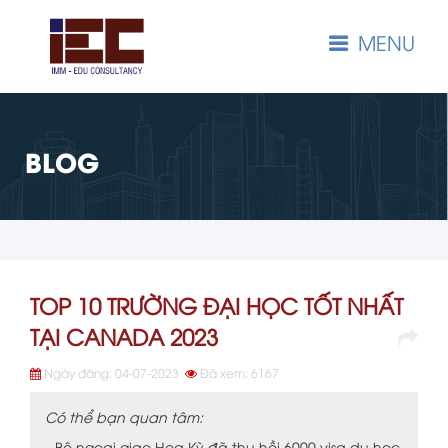
MENU
BLOG
TOP 10 TRƯỜNG ĐẠI HỌC TỐT NHẤT
TẠI CANADA 2023
Ngày đăng: 04-07-2023
Đã xem: 6167
Có thể bạn quan tâm:
Bộ ngoại giao Hoa Kỳ đã thu hồi 6000 visa du học