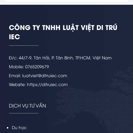
CÔNG TY TNHH LUẬT VIỆT DI TRÚ
IEC
Đ/c: 44/7-9, Tân Hải, P. Tân Bình, TP.HCM, Việt Nam
Mobile: 0765209679
Email: luatviet@ditruiec.com
Website: https://ditruiec.com
DỊCH VỤ TƯ VẤN
Du học